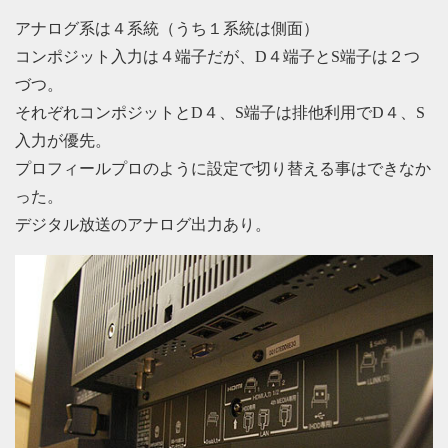
アナログ系は４系統（うち１系統は側面）
コンポジット入力は４端子だが、D４端子とS端子は２つ
づつ。
それぞれコンポジットとD４、S端子は排他利用でD４、S
入力が優先。
プロフィールプロのように設定で切り替える事はできなか
った。
デジタル放送のアナログ出力あり。