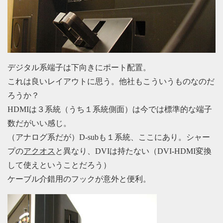
デジタル系端子は下向きにポート配置。
これは良いレイアウトに思う。他社もこういうものなのだ
ろうか？
HDMIは３系統（うち１系統側面）は今では標準的な端子
数だがいい感じ。
（アナログ系だが）D-subも１系統、ここにあり。シャー
プの
アクオス
と異なり、DVIは持たない（DVI-HDMI変換
して使えということだろう）
ケーブル介錯用のフックが意外と便利。