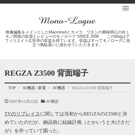
Me
映像編集をメインとしたMacintoshとカメラ、ワタシの興味関心の向く
モノ関係の欲望とレビューのモノローグ SINCE 2006 このblogはア
フィリエイト広告等の収益を得ています。収益はすべてモノローグに役
立つ無駄遣いに使わせていただきます。
REGZA Z3500 背面端子
TOP
AV機器 / 家電
AV機器
REGZA Z3500 背面端子
2007年12月22日
AV機器
TVのリプレイス
に関しては当初からREGZAのZ3500と決
めていたのだが、納品前に結線計画（とかいうと大げさだ
が）を作っていて困った。