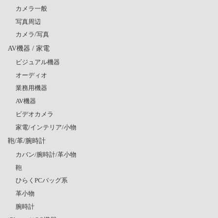
カメラ一般
写真周辺
カメラ/写真
AV機器 / 家電
ビジュアル機器
オーディオ
業務用機器
AV機器
ビデオカメラ
家電/インテリア/小物
鞄/革/腕時計
カバン/腕時計/革小物
鞄
ひらくPCバッグ系
革小物
腕時計