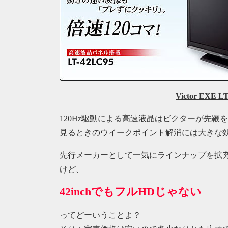
Victor EXE L
120Hz駆動による高速液晶
はビクターが先鞭を
見るときのウイークポイント解消には大きな
先行メーカーとして一気にラインナップを拡
けど、
42inchでもフルHDじゃない
ってどーいうことよ？