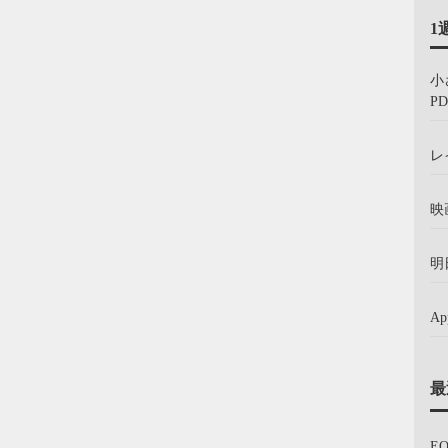
1
小
PD
レ
映
明
A
最
E