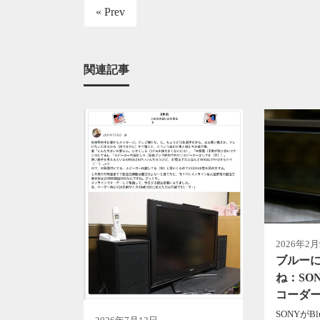
« Prev
関連記事
2026年2
ブルー
ね：SO
コーダ
SONYがBlu-