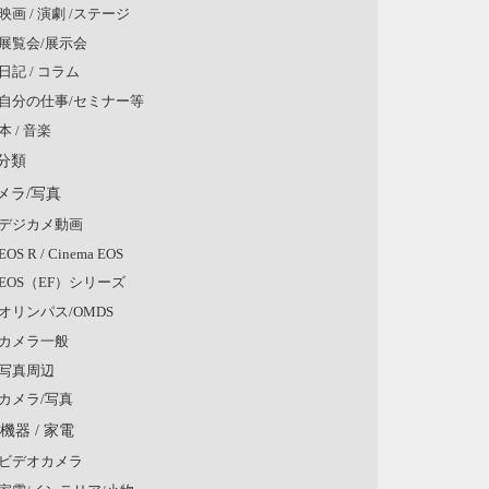
映画 / 演劇 /ステージ
展覧会/展示会
日記 / コラム
自分の仕事/セミナー等
本 / 音楽
分類
メラ/写真
デジカメ動画
EOS R / Cinema EOS
EOS（EF）シリーズ
オリンパス/OMDS
カメラ一般
写真周辺
カメラ/写真
V機器 / 家電
ビデオカメラ