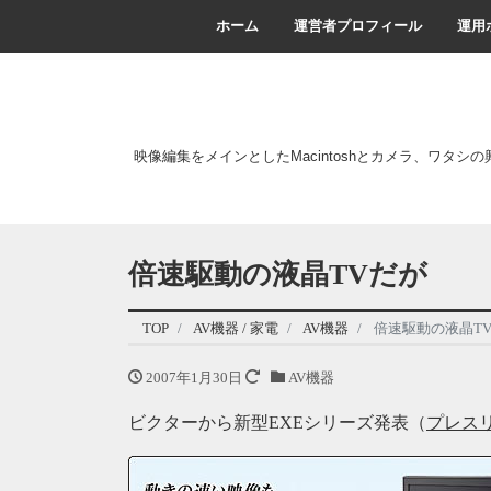
ホーム
運営者プロフィール
運用
映像編集をメインとしたMacintoshとカメラ、ワタシ
倍速駆動の液晶TVだが
TOP
AV機器 / 家電
AV機器
倍速駆動の液晶T
2007年1月30日
AV機器
ビクターから新型EXEシリーズ発表（
プレス