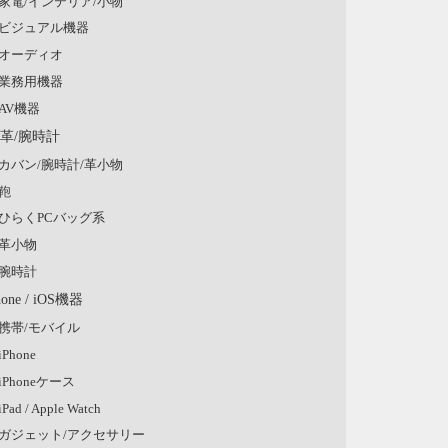
家電/インテリア/小物
ビジュアル機器
オーディオ
業務用機器
AV機器
/革/腕時計
カバン/腕時計/革小物
鞄
ひらくPCバッグ系
革小物
腕時計
hone / iOS機器
携帯/モバイル
iPhone
iPhoneケース
iPad / Apple Watch
ガジェット/アクセサリー