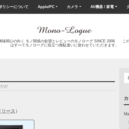
ポリシーについて
Apple/PC
カメラ
AV機器 / 家電
ク
の興味関心の向く モノ関係の欲望とレビューのモノローグ SINCE 2006 
はすべてモノローグに役立つ無駄遣いに使わせていただきます。
Vだが
カ
リリース
）
Ma