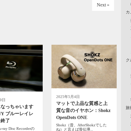
Next »
カ
ク
2025年5月4日
月9日
マットで上品な質感と上
になっちゃいます
旅
質な音のイヤホン：Shokz
NY ブルーレイレ
OpenDots ONE
ー終了
Shokz（昔、AfterShokzでした
ray Disc Recorderの
ね）と言えば骨伝導...