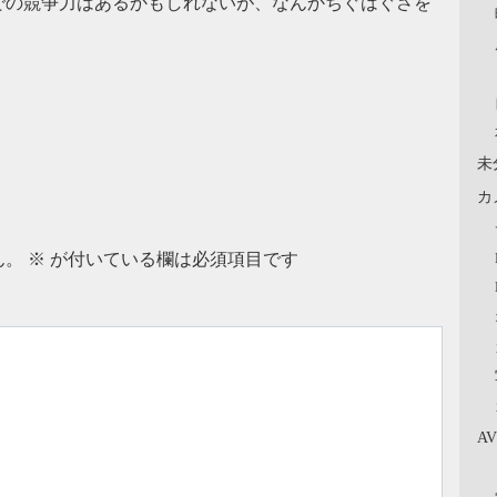
での競争力はあるかもしれないが、なんかちぐはぐさを
未
カ
ん。
※
が付いている欄は必須項目です
A