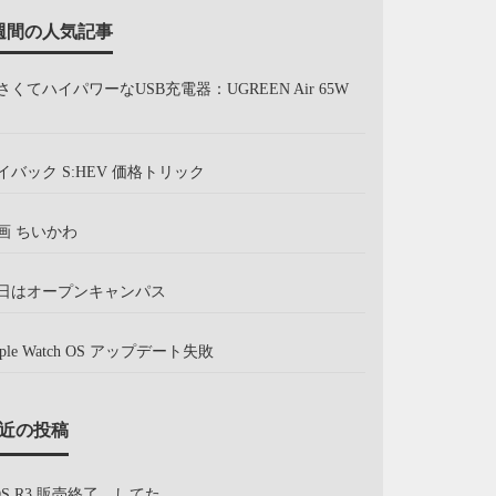
週間の人気記事
さくてハイパワーなUSB充電器：UGREEN Air 65W
イバック S:HEV 価格トリック
画 ちいかわ
日はオープンキャンパス
pple Watch OS アップデート失敗
近の投稿
OS R3 販売終了、してた。