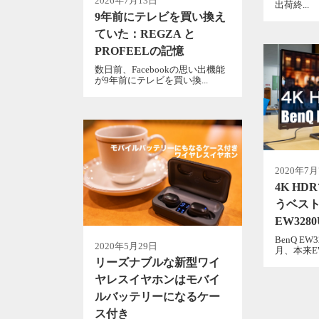
2026年7月13日
出荷終...
9年前にテレビを買い換え
ていた：REGZA と
PROFEELの記憶
数日前、Facebookの思い出機能
が9年前にテレビを買い換...
2020年7
4K H
うベスト
EW3280
BenQ E
2020年5月29日
月、本来EW3
リーズナブルな新型ワイ
ヤレスイヤホンはモバイ
ルバッテリーになるケー
ス付き