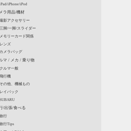
iPad/iPhone/iPod
メラ用品/機材
撮影アクセサリー
三脚/一脚/スライダー
メモリーカード関係
レンズ
カメラバッグ
ルマ / メカ / 乗り物
クルマ一般
飛行機
その他、機械もの
レイバック
SUBARU
行/出張/食べる
旅行
旅行Tips