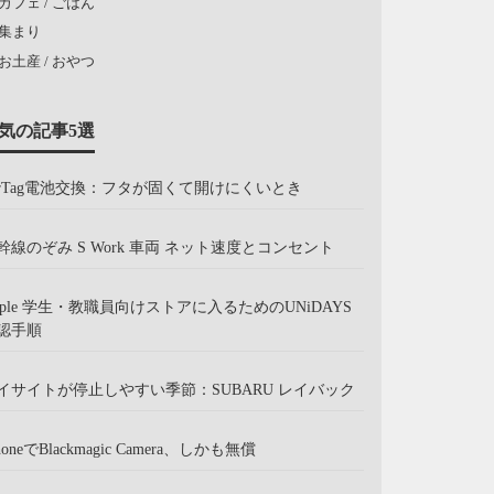
カフェ / ごはん
集まり
お土産 / おやつ
気の記事5選
irTag電池交換：フタが固くて開けにくいとき
幹線のぞみ S Work 車両 ネット速度とコンセント
pple 学生・教職員向けストアに入るためのUNiDAYS
認手順
イサイトが停止しやすい季節：SUBARU レイバック
honeでBlackmagic Camera、しかも無償