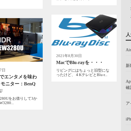
人
A
2021年8月30日
MacでBlu-rayを・・・
新
月7日
リビングにはちょっと旧型にな
ったけど、４KテレビとBlu-r...
DRでエンタメを味わ
A
モニター：BenQ
確
U
W3280Uをお借りして3か
280...
ア
iP