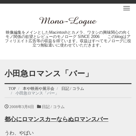
Me
映像編集をメインとしたMacintoshとカメラ、ワタシの興味関心の向く
モノ関係の欲望とレビューのモノローグ SINCE 2006 このblogはア
フィリエイト広告等の収益を得ています。収益はすべてモノローグに役
立つ無駄遣いに使わせていただきます。
小田急ロマンス「バー」
TOP
本や映画や展示会
日記 / コラム
小田急ロマンス「バー」
2008年3月6日
日記 / コラム
都心にロマンスカーならぬロマンスバー
うわ、やばい