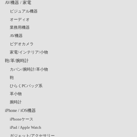
AV機器 / 家電
ビジュアル機器
オーディオ
業務用機器
AV機器
ビデオカメラ
家電/インテリア/小物
鞄/革/腕時計
カバン/腕時計/革小物
鞄
ひらくPCバッグ系
革小物
腕時計
iPhone / iOS機器
iPhoneケース
iPad / Apple Watch
ガジェット/アクセサリー