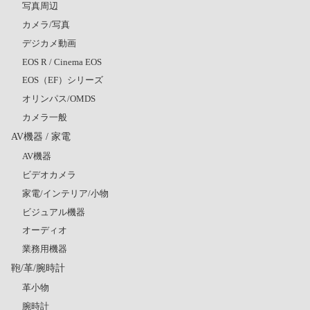
写真周辺
カメラ/写真
デジカメ動画
EOS R / Cinema EOS
EOS（EF）シリーズ
オリンパス/OMDS
カメラ一般
AV機器 / 家電
AV機器
ビデオカメラ
家電/インテリア/小物
ビジュアル機器
オーディオ
業務用機器
鞄/革/腕時計
革小物
腕時計