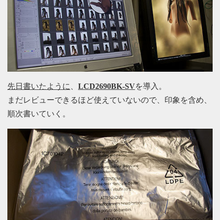
先日書いたように
、
LCD2690BK-SV
を導入。
まだレビューできるほど使えていないので、印象を含め、
順次書いていく。