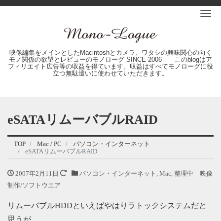
Me
映像編集をメインとしたMacintoshとカメラ、ワタシの興味関心の向く
モノ関係の欲望とレビューのモノローグ SINCE 2006 このblogはア
フィリエイト広告等の収益を得ています。収益はすべてモノローグに役
立つ無駄遣いに使わせていただきます。
eSATAリムーバブルRAID
TOP
Mac / PC
パソコン・インターネット
eSATAリムーバブルRAID
2007年2月11日
パソコン・インターネット
,
Mac
,
整理中 映像
制作/ソフトウエア
リムーバブルHDDといえばやはりラトックシステムだと
思うが