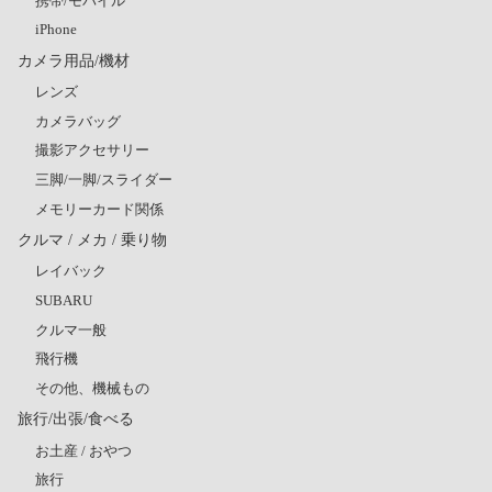
携帯/モバイル
iPhone
カメラ用品/機材
レンズ
カメラバッグ
撮影アクセサリー
三脚/一脚/スライダー
メモリーカード関係
クルマ / メカ / 乗り物
レイバック
SUBARU
クルマ一般
飛行機
その他、機械もの
旅行/出張/食べる
お土産 / おやつ
旅行