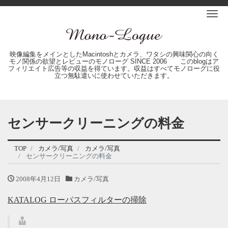
Me
映像編集をメインとしたMacintoshとカメラ、ワタシの興味関心の向く
モノ関係の欲望とレビューのモノローグ SINCE 2006 このblogはア
フィリエイト広告等の収益を得ています。収益はすべてモノローグに役
立つ無駄遣いに使わせていただきます。
センサークリーニングの料金
TOP
カメラ/写真
カメラ/写真
センサークリーニングの料金
2008年4月12日
カメラ/写真
KATALOG ローパスフィルターの掃除