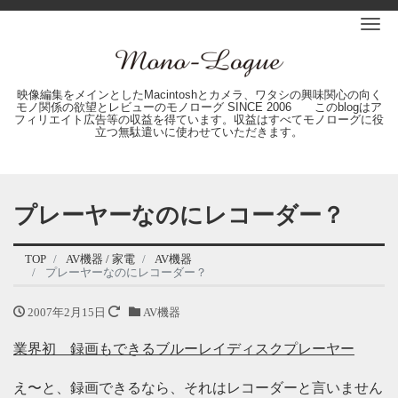
Me
映像編集をメインとしたMacintoshとカメラ、ワタシの興味関心の向く
モノ関係の欲望とレビューのモノローグ SINCE 2006 このblogはア
フィリエイト広告等の収益を得ています。収益はすべてモノローグに役
立つ無駄遣いに使わせていただきます。
プレーヤーなのにレコーダー？
TOP
AV機器 / 家電
AV機器
プレーヤーなのにレコーダー？
2007年2月15日
AV機器
業界初 録画もできるブルーレイディスクプレーヤー
え〜と、録画できるなら、それはレコーダーと言いません