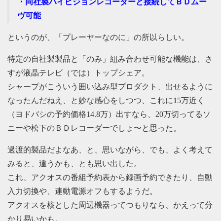
・同社製ハイビジョンレコーダーと接続してＢＤムー
ヴ可能
というのが、「プレーヤーなのに」の所以らしい。
特定の自社製製品と「のみ」組み合わせ可能な機能は、さ
すが液晶テレビ（では）トップシェア。
シャープがこういう囲い込み型プロダクト、出せるように
なったんだねえ、と妙な感心をしつつ、これに15万近く
（ヨドバシの予約価格14.8万）出すなら、20万切ってるソ
ニーや松下のＢＤレコーダーでしょ〜と思った。
過渡的製品だよなあ、と、思いながら、でも、よく考えて
みると、違うかも、とも思い出した。
これ、アクオスの番組予約表から録画予約できたり、自動
入力切換や、連動電源オフもするようだ。
アクオスを核とした周辺機器ってつもりなら、かえって分
かり易いかも。