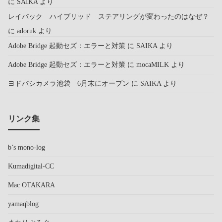
に
SAIKA
より
レイバック ハイブリッド ステアリングが変わったのはなぜ？
に
adoruk
より
Adobe Bridge 起動セズ：エラーと対策
に
SAIKA
より
Adobe Bridge 起動セズ：エラーと対策
に
mocaMILK
より
ヨドバシカメラ池袋 6月末にオープン
に
SAIKA
より
リンク集
b’s mono-log
Kumadigital-CC
Mac OTAKARA
yamaqblog