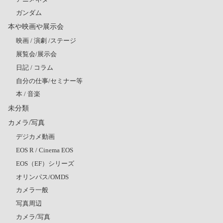
ガンダム
本や映画や展示会
映画 / 演劇 /ステージ
展覧会/展示会
日記 / コラム
自分の仕事/セミナー等
本 / 音楽
未分類
カメラ/写真
デジカメ動画
EOS R / Cinema EOS
EOS（EF）シリーズ
オリンパス/OMDS
カメラ一般
写真周辺
カメラ/写真