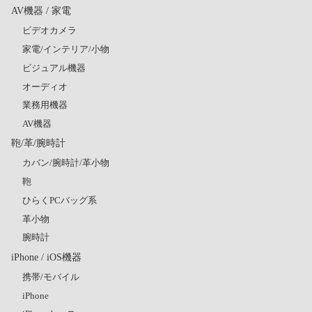
AV機器 / 家電
ビデオカメラ
家電/インテリア/小物
ビジュアル機器
オーディオ
業務用機器
AV機器
鞄/革/腕時計
カバン/腕時計/革小物
鞄
ひらくPCバッグ系
革小物
腕時計
iPhone / iOS機器
携帯/モバイル
iPhone