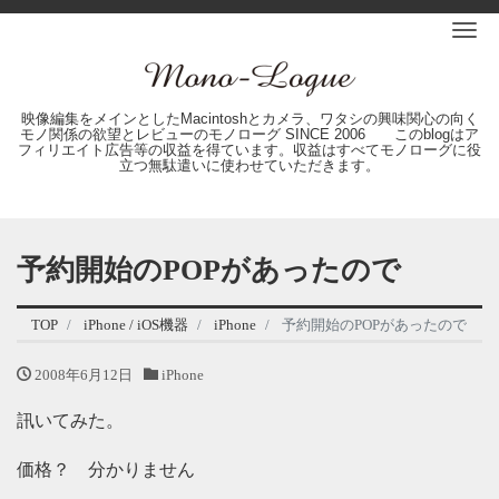
Me
映像編集をメインとしたMacintoshとカメラ、ワタシの興味関心の向く
モノ関係の欲望とレビューのモノローグ SINCE 2006 このblogはア
フィリエイト広告等の収益を得ています。収益はすべてモノローグに役
立つ無駄遣いに使わせていただきます。
予約開始のPOPがあったので
TOP
iPhone / iOS機器
iPhone
予約開始のPOPがあったので
2008年6月12日
iPhone
訊いてみた。
価格？ 分かりません