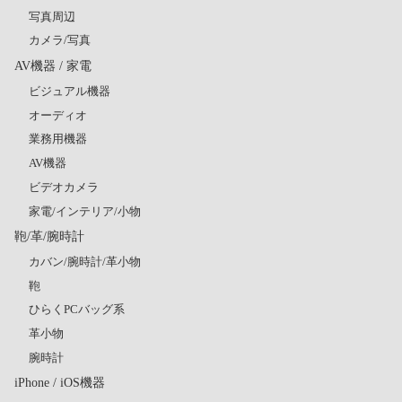
写真周辺
カメラ/写真
AV機器 / 家電
ビジュアル機器
オーディオ
業務用機器
AV機器
ビデオカメラ
家電/インテリア/小物
鞄/革/腕時計
カバン/腕時計/革小物
鞄
ひらくPCバッグ系
革小物
腕時計
iPhone / iOS機器