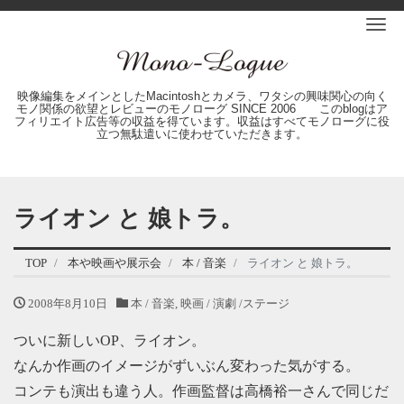
Me
映像編集をメインとしたMacintoshとカメラ、ワタシの興味関心の向く
モノ関係の欲望とレビューのモノローグ SINCE 2006 このblogはア
フィリエイト広告等の収益を得ています。収益はすべてモノローグに役
立つ無駄遣いに使わせていただきます。
ライオン と 娘トラ。
TOP
本や映画や展示会
本 / 音楽
ライオン と 娘トラ。
2008年8月10日
本 / 音楽
,
映画 / 演劇 /ステージ
ついに新しいOP、ライオン。
なんか作画のイメージがずいぶん変わった気がする。
コンテも演出も違う人。作画監督は高橋裕一さんで同じだ