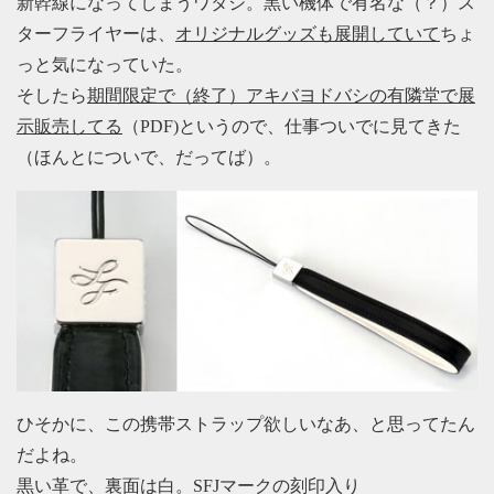
新幹線になってしまうワタシ。黒い機体で有名な（？）ス
ターフライヤーは、
オリジナルグッズも展開していて
ちょ
っと気になっていた。
そしたら
期間限定で（終了）アキバヨドバシの有隣堂で展
示販売してる
（PDF)というので、仕事ついでに見てきた
（ほんとについで、だってば）。
ひそかに、この携帯ストラップ欲しいなあ、と思ってたん
だよね。
黒い革で、裏面は白。SFJマークの刻印入り