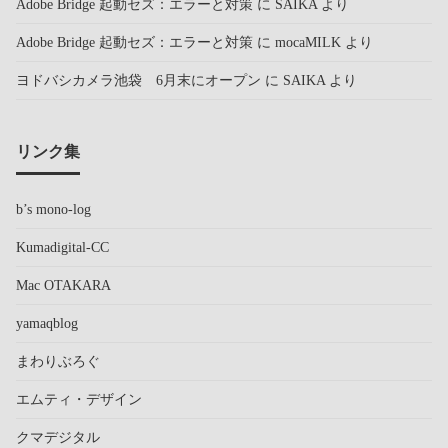
Adobe Bridge 起動セズ：エラーと対策
に
SAIKA
より
Adobe Bridge 起動セズ：エラーと対策
に
mocaMILK
より
ヨドバシカメラ池袋 6月末にオープン
に
SAIKA
より
リンク集
b’s mono-log
Kumadigital-CC
Mac OTAKARA
yamaqblog
まわりぶろぐ
エムティ・デザイン
クマデジタル