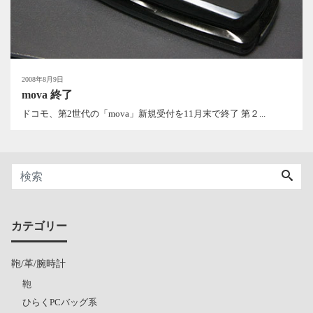
2008年8月9日
mova 終了
ドコモ、第2世代の「mova」新規受付を11月末で終了 第２...
カテゴリー
鞄/革/腕時計
鞄
ひらくPCバッグ系