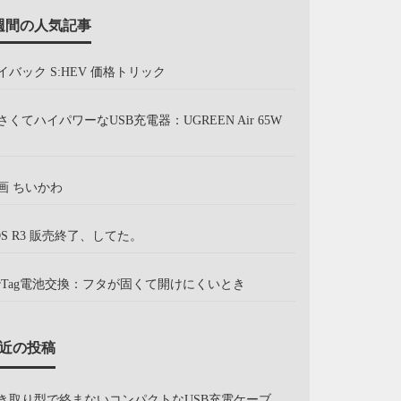
週間の人気記事
イバック S:HEV 価格トリック
さくてハイパワーなUSB充電器：UGREEN Air 65W
画 ちいかわ
OS R3 販売終了、してた。
irTag電池交換：フタが固くて開けにくいとき
近の投稿
き取り型で絡まないコンパクトなUSB充電ケーブ