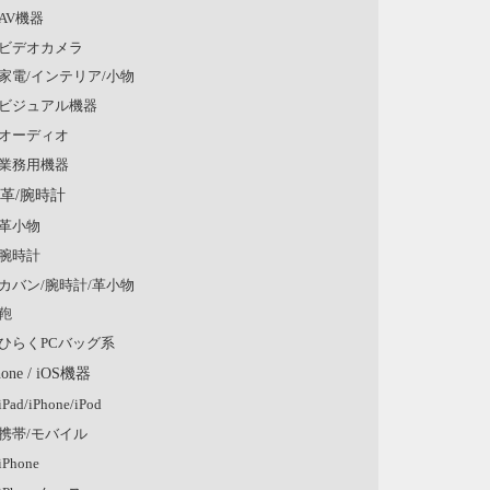
AV機器
ビデオカメラ
家電/インテリア/小物
ビジュアル機器
オーディオ
業務用機器
/革/腕時計
革小物
腕時計
カバン/腕時計/革小物
鞄
ひらくPCバッグ系
hone / iOS機器
iPad/iPhone/iPod
携帯/モバイル
iPhone