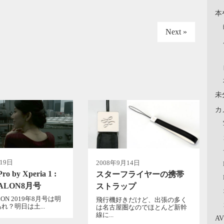
本
Next »
未
カ
19日
2008年9月14日
ro by Xperia 1 :
スターフライヤーの携帯
ALON8月号
ストラップ
ON 2019年8月号は明
飛行機好きだけど、出張の多く
れ？明日は土...
は名古屋圏なのでほとんど新幹
線に...
A