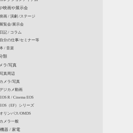
や映画や展示会
映画 / 演劇 /ステージ
展覧会/展示会
日記 / コラム
自分の仕事/セミナー等
本 / 音楽
分類
メラ/写真
写真周辺
カメラ/写真
デジカメ動画
EOS R / Cinema EOS
EOS（EF）シリーズ
オリンパス/OMDS
カメラ一般
V機器 / 家電