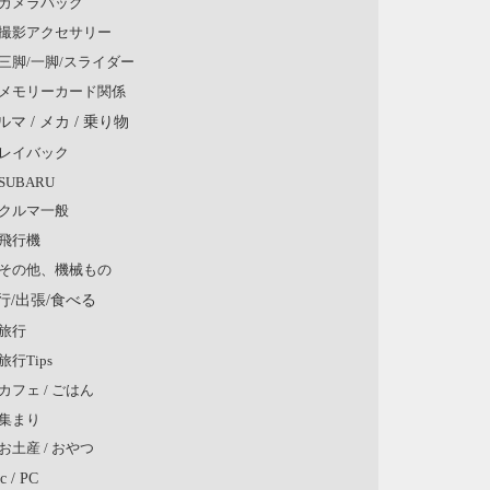
カメラバッグ
撮影アクセサリー
三脚/一脚/スライダー
メモリーカード関係
ルマ / メカ / 乗り物
レイバック
SUBARU
クルマ一般
飛行機
その他、機械もの
行/出張/食べる
旅行
旅行Tips
カフェ / ごはん
集まり
お土産 / おやつ
c / PC