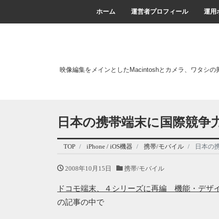
ホーム
運営者プロフィール
運用
映像編集をメインとしたMacintoshとカメラ、ワタシ
日本の携帯端末に国際競争
TOP
iPhone / iOS機器
携帯/モバイル
日本の
2008年10月15日
携帯/モバイル
ドコモ端末、４シリーズに再編 機能・デザ
の記事の中で