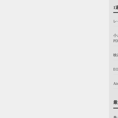
1
レ
小
PD
映
E
A
最
巻