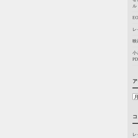
ル：
E
レ
映
小
PD
ア
コ
レ