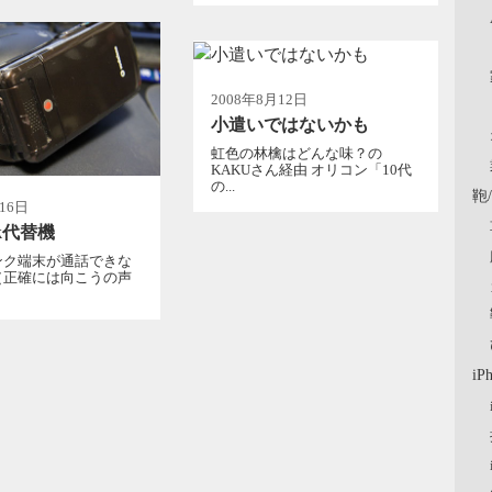
2008年8月12日
小遣いではないかも
虹色の林檎はどんな味？の
KAKUさん経由 オリコン「10代
の...
鞄
16日
nk代替機
ンク端末が通話できな
（正確には向こうの声
iP