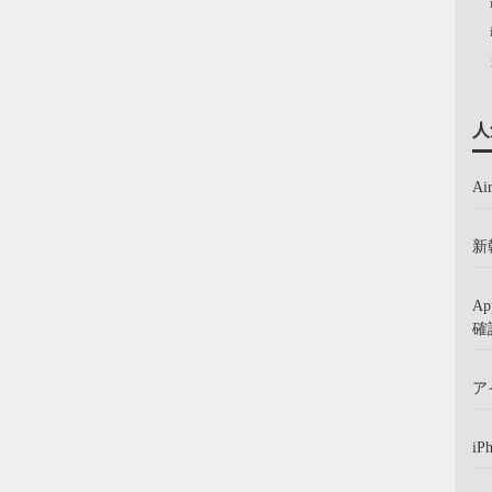
人
A
新
A
確
ア
iP