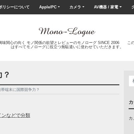
ポリシーについて
Apple/PC
カメラ
AV機器 / 家電
ク
の興味関心の向く モノ関係の欲望とレビューのモノローグ SINCE 2006 
はすべてモノローグに役立つ無駄遣いに使わせていただきます。
力？
携帯端末に国際競争力？
カ
インなどで分類
カ