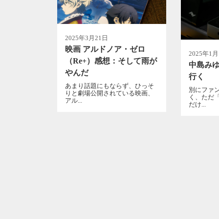
2025年3月21日
映画 アルドノア・ゼロ
2025年1月
（Re+）感想：そして雨が
中島みゆ
やんだ
行く
あまり話題にもならず、ひっそ
別にファ
りと劇場公開されている映画、
く、ただ
アル...
だけ...