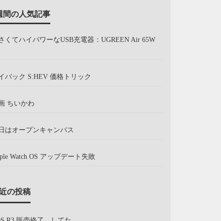
週間の人気記事
さくてハイパワーなUSB充電器：UGREEN Air 65W
イバック S:HEV 価格トリック
画 ちいかわ
日はオープンキャンパス
pple Watch OS アップデート失敗
近の投稿
OS R3 販売終了、してた。