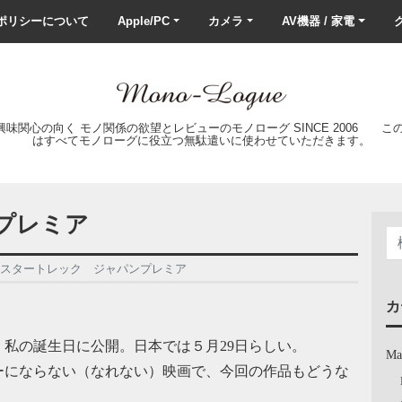
ポリシーについて
Apple/PC
カメラ
AV機器 / 家電
ク
の興味関心の向く モノ関係の欲望とレビューのモノローグ SINCE 2006 
はすべてモノローグに役立つ無駄遣いに使わせていただきます。
プレミア
スタートレック ジャパンプレミア
カ
私の誕生日に公開。日本では５月29日らしい。
Ma
ーにならない（なれない）映画で、今回の作品もどうな