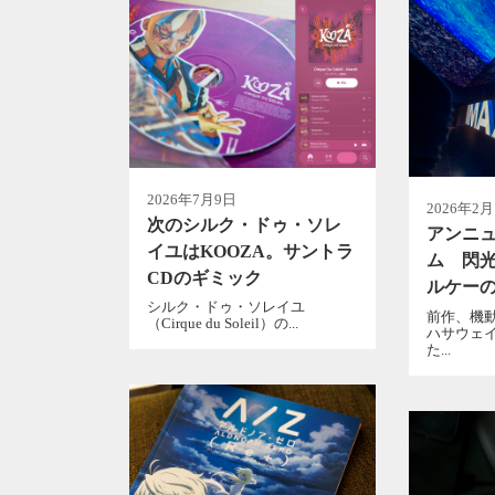
2026年7月9日
2026年2月
次のシルク・ドゥ・ソレ
アンニ
イユはKOOZA。サントラ
ム 閃光
CDのギミック
ルケー
シルク・ドゥ・ソレイユ
前作、機動
（Cirque du Soleil）の...
ハサウェ
た...