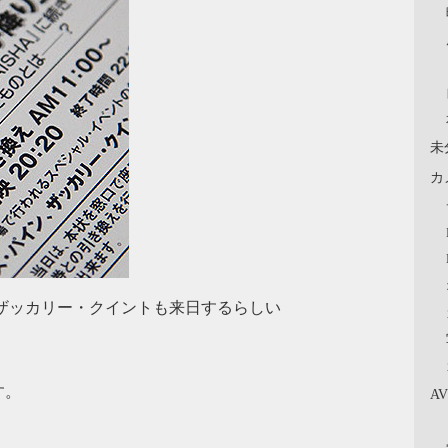
未
カ
、ザッカリー・クイントも来日するらしい
す。
A