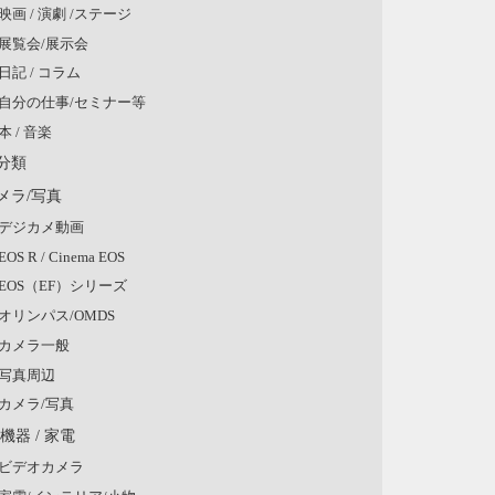
映画 / 演劇 /ステージ
展覧会/展示会
日記 / コラム
自分の仕事/セミナー等
本 / 音楽
分類
メラ/写真
デジカメ動画
EOS R / Cinema EOS
EOS（EF）シリーズ
オリンパス/OMDS
カメラ一般
写真周辺
カメラ/写真
V機器 / 家電
ビデオカメラ