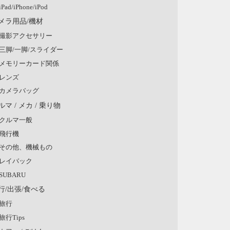
iPad/iPhone/iPod
メラ用品/機材
撮影アクセサリー
三脚/一脚/スライダー
メモリーカード関係
レンズ
カメラバッグ
ルマ / メカ / 乗り物
クルマ一般
飛行機
その他、機械もの
レイバック
SUBARU
行/出張/食べる
旅行
旅行Tips