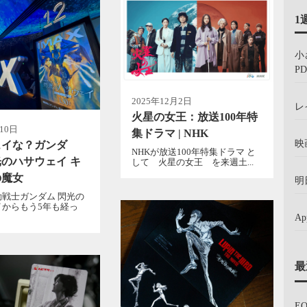
1
小
PD
2025年12月2日
レ
火星の女王：放送100年特
10日
集ドラマ | NHK
映
ュイな？ガンダ
NHKが放送100年特集ドラマ と
のハサウェイ キ
して 火星の女王 を来週土...
の魔女
明
戦士ガンダム 閃光の
イからもう5年も経っ
A
最
E