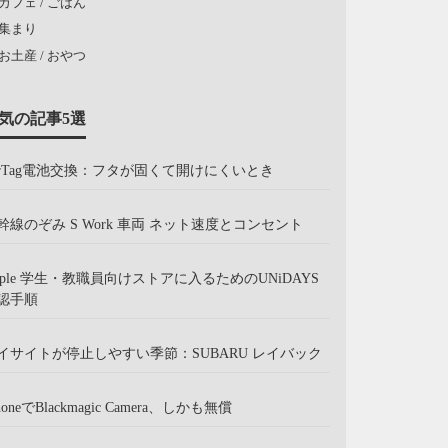
カフェ / ごはん
集まり
お土産 / おやつ
気の記事5選
irTag電池交換：フタが固くて開けにくいとき
幹線のぞみ S Work 車両 ネット速度とコンセント
pple 学生・教職員向けストアに入るためのUNiDAYS
認手順
イサイトが停止しやすい季節：SUBARU レイバック
honeでBlackmagic Camera、しかも無償