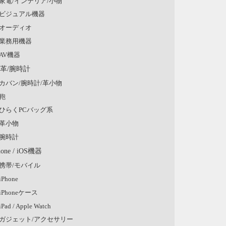
家電/インテリア/小物
ビジュアル機器
オーディオ
業務用機器
AV機器
/革/腕時計
カバン/腕時計/革小物
鞄
ひらくPCバッグ系
革小物
腕時計
hone / iOS機器
携帯/モバイル
iPhone
iPhoneケース
iPad / Apple Watch
ガジェット/アクセサリー