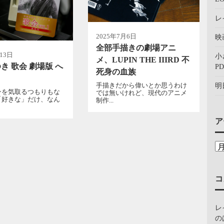
レ
2025年7月6日
映
全部手描きの劇場アニ
13日
小
メ、LUPIN THE IIIRD 不
き 歌会 劇場版 へ
PD
死身の血族
手描きだから偉いとか思うわけ
明
ンを気取るつもりもな
では無いけれど、現代のアニメ
「好きな」だけ、なん
制作...
ア
コ
レ
の