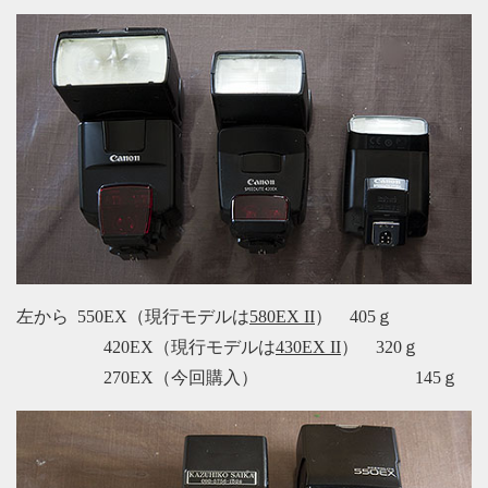
左から 550EX（現行モデルは
580EX II
） 405ｇ
420EX（現行モデルは
430EX II
） 320ｇ
270EX（今回購入） 145ｇ