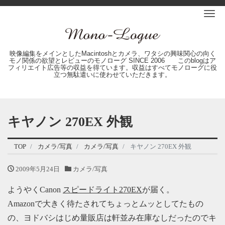
Me
映像編集をメインとしたMacintoshとカメラ、ワタシの興味関心の向く
モノ関係の欲望とレビューのモノローグ SINCE 2006 このblogはア
フィリエイト広告等の収益を得ています。収益はすべてモノローグに役
立つ無駄遣いに使わせていただきます。
キヤノン 270EX 外観
TOP
カメラ/写真
カメラ/写真
キヤノン 270EX 外観
2009年5月24日
カメラ/写真
ようやくCanon
スピードライト270EX
が届く。
Amazonで大きく待たされてちょっとムッとしてたもの
の、ヨドバシはじめ量販店は軒並み在庫なしだったのでキ