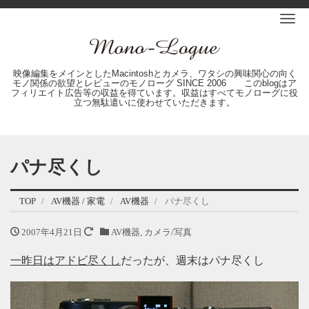
Me
映像編集をメインとしたMacintoshとカメラ、ワタシの興味関心の向く
モノ関係の欲望とレビューのモノローグ SINCE 2006 このblogはア
フィリエイト広告等の収益を得ています。収益はすべてモノローグに役
立つ無駄遣いに使わせていただきます。
パナ尽くし
TOP
AV機器 / 家電
AV機器
パナ尽くし
2007年4月21日
AV機器
,
カメラ/写真
一昨日はアドビ尽くし
だったが、週末はパナ尽くし