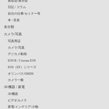
展覧会/展示会
日記 / コラム
自分の仕事/セミナー等
本 / 音楽
未分類
カメラ/写真
写真周辺
カメラ/写真
デジカメ動画
EOS R / Cinema EOS
EOS（EF）シリーズ
オリンパス/OMDS
カメラ一般
AV機器 / 家電
AV機器
ビデオカメラ
家電/インテリア/小物