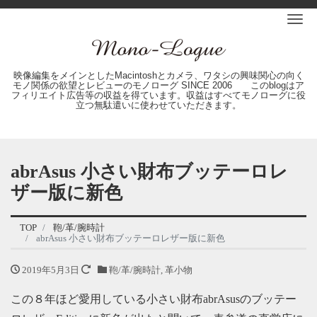
Me
映像編集をメインとしたMacintoshとカメラ、ワタシの興味関心の向く
モノ関係の欲望とレビューのモノローグ SINCE 2006 このblogはア
フィリエイト広告等の収益を得ています。収益はすべてモノローグに役
立つ無駄遣いに使わせていただきます。
abrAsus 小さい財布ブッテーロレ
ザー版に新色
TOP
鞄/革/腕時計
abrAsus 小さい財布ブッテーロレザー版に新色
2019年5月3日
鞄/革/腕時計
,
革小物
この８年ほど愛用している小さい財布abrAsusのブッテー