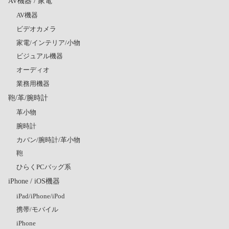
AV機器 / 家電
AV機器
ビデオカメラ
家電/インテリア/小物
ビジュアル機器
オーディオ
業務用機器
鞄/革/腕時計
革小物
腕時計
カバン/腕時計/革小物
鞄
ひらくPCバッグ系
iPhone / iOS機器
iPad/iPhone/iPod
携帯/モバイル
iPhone