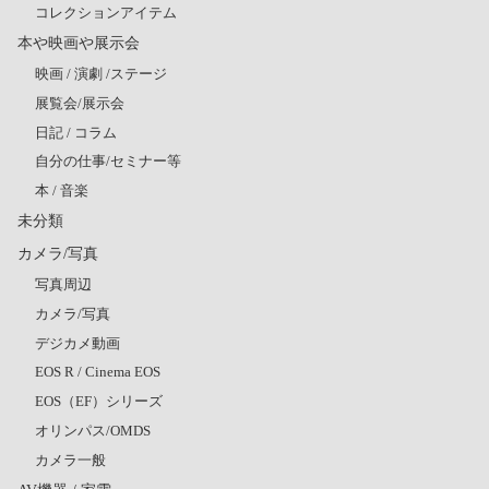
コレクションアイテム
本や映画や展示会
映画 / 演劇 /ステージ
展覧会/展示会
日記 / コラム
自分の仕事/セミナー等
本 / 音楽
未分類
カメラ/写真
写真周辺
カメラ/写真
デジカメ動画
EOS R / Cinema EOS
EOS（EF）シリーズ
オリンパス/OMDS
カメラ一般