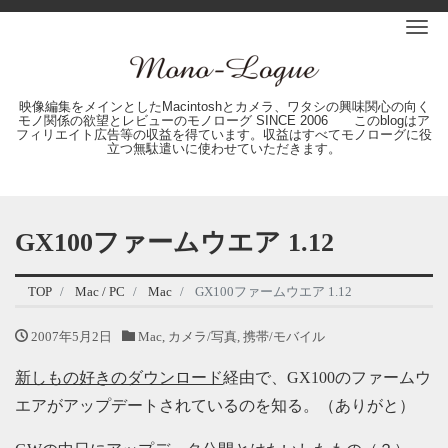
Me
映像編集をメインとしたMacintoshとカメラ、ワタシの興味関心の向く
モノ関係の欲望とレビューのモノローグ SINCE 2006 このblogはア
フィリエイト広告等の収益を得ています。収益はすべてモノローグに役
立つ無駄遣いに使わせていただきます。
GX100ファームウエア 1.12
TOP
Mac / PC
Mac
GX100ファームウエア 1.12
2007年5月2日
Mac
,
カメラ/写真
,
携帯/モバイル
新しもの好きのダウンロード
経由で、GX100のファームウ
エアがアップデートされているのを知る。（ありがと）