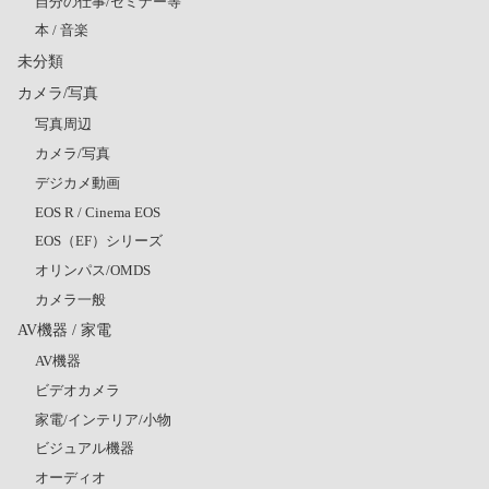
自分の仕事/セミナー等
本 / 音楽
未分類
カメラ/写真
写真周辺
カメラ/写真
デジカメ動画
EOS R / Cinema EOS
EOS（EF）シリーズ
オリンパス/OMDS
カメラ一般
AV機器 / 家電
AV機器
ビデオカメラ
家電/インテリア/小物
ビジュアル機器
オーディオ