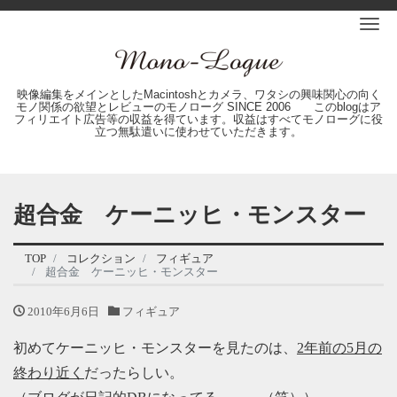
Me
映像編集をメインとしたMacintoshとカメラ、ワタシの興味関心の向く
モノ関係の欲望とレビューのモノローグ SINCE 2006 このblogはア
フィリエイト広告等の収益を得ています。収益はすべてモノローグに役
立つ無駄遣いに使わせていただきます。
超合金 ケーニッヒ・モンスター
TOP
コレクション
フィギュア
超合金 ケーニッヒ・モンスター
2010年6月6日
フィギュア
初めてケーニッヒ・モンスターを見たのは、
2年前の5月の
終わり近く
だったらしい。