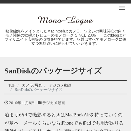
Me
映像編集をメインとしたMacintoshとカメラ、ワタシの興味関心の向く
モノ関係の欲望とレビューのモノローグ SINCE 2006 このblogはア
フィリエイト広告等の収益を得ています。収益はすべてモノローグに役
立つ無駄遣いに使わせていただきます。
SanDiskのパッケージサイズ
TOP
カメラ/写真
デジカメ動画
SanDiskのパッケージサイズ
2010年11月8日
デジカメ動画
泊まりがけで撮影するときはMacBookAirを持っていくの
が基本。メールくらいならiPhoneでもiPadでも用が足りる