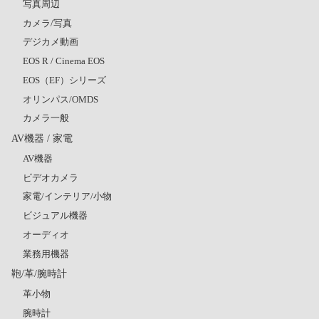
写真周辺
カメラ/写真
デジカメ動画
EOS R / Cinema EOS
EOS（EF）シリーズ
オリンパス/OMDS
カメラ一般
AV機器 / 家電
AV機器
ビデオカメラ
家電/インテリア/小物
ビジュアル機器
オーディオ
業務用機器
鞄/革/腕時計
革小物
腕時計