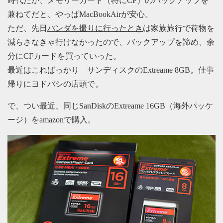
時代だが、メモリーカード（特にCF）のバックアップを
兼ねてだと、やっぱMacBookAirが安心。
ただ、先日
パンダを撮りに行ったとき
は家族旅行で荷物を
減らさなきゃ行けなかったので、バックアップを諦め、余
分にCFカードを買っていった。
最近はこればっかり サンディスクのExtreame 8GB。仕事
帰りにヨドバシの店頭で。
で、つい最近、同じSanDiskのExtreame 16GB（海外パッケ
ージ）をamazonで購入。