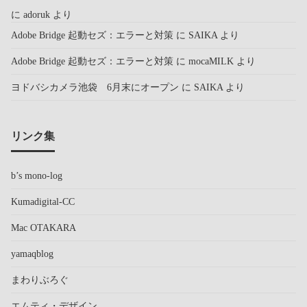
に
adoruk
より
Adobe Bridge 起動セズ：エラーと対策
に
SAIKA
より
Adobe Bridge 起動セズ：エラーと対策
に
mocaMILK
より
ヨドバシカメラ池袋 6月末にオープン
に
SAIKA
より
リンク集
b’s mono-log
Kumadigital-CC
Mac OTAKARA
yamaqblog
まわりぶろぐ
エムティ・デザイン