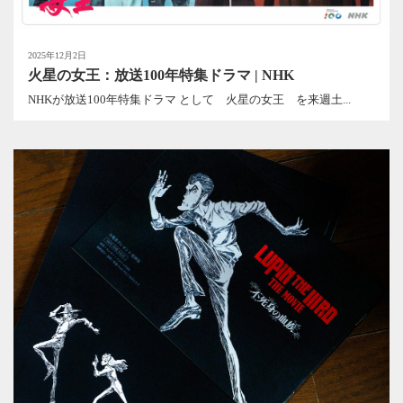
2025年12月2日
火星の女王：放送100年特集ドラマ | NHK
NHKが放送100年特集ドラマ として 火星の女王 を来週土...