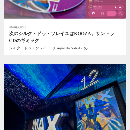
2026年7月9日
次のシルク・ドゥ・ソレイユはKOOZA。サントラ
CDのギミック
シルク・ドゥ・ソレイユ（Cirque du Soleil）の...