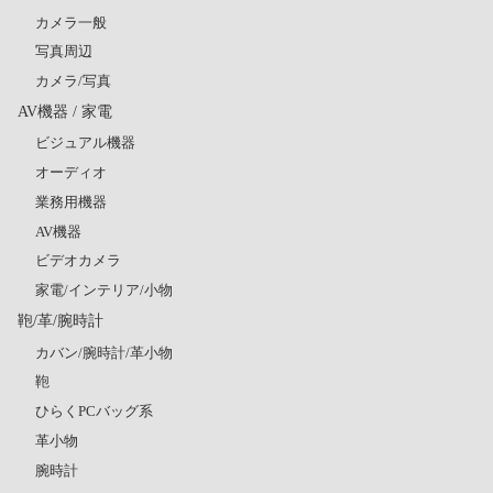
カメラ一般
写真周辺
カメラ/写真
AV機器 / 家電
ビジュアル機器
オーディオ
業務用機器
AV機器
ビデオカメラ
家電/インテリア/小物
鞄/革/腕時計
カバン/腕時計/革小物
鞄
ひらくPCバッグ系
革小物
腕時計