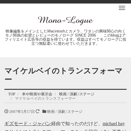
Me
映像編集をメインとしたMacintoshとカメラ、ワタシの興味関心の向く
モノ関係の欲望とレビューのモノローグ SINCE 2006 このblogはア
フィリエイト広告等の収益を得ています。収益はすべてモノローグに役
立つ無駄遣いに使わせていただきます。
マイケルベイのトランスフォーマ
ー
TOP
本や映画や展示会
映画 / 演劇 /ステージ
マイケルベイのトランスフォーマー
2007年5月17日
映画 / 演劇 /ステージ
ギズモード・ジャパン
経由で知ったのだけど、
michael bay