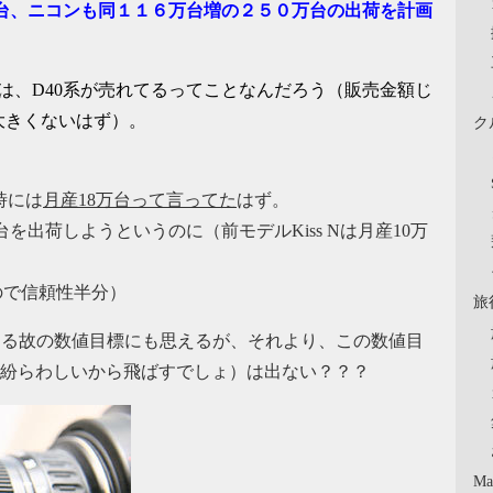
台、ニコンも同１１６万台増の２５０万台の出荷を計画
のは、D40系が売れてるってことなんだろう（販売金額じ
大きくないはず）。
ク
表時には
月産18万台って言ってた
はず。
万台を出荷しようというのに（前モデルKiss Nは月産10万
聞なので信頼性半分）
旅
ってる故の数値目標にも思えるが、それより、この数値目
コンと紛らわしいから飛ばすでしょ）は出ない？？？
Ma