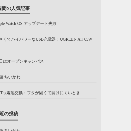
週間の人気記事
pple Watch OS アップデート失敗
さくてハイパワーなUSB充電器：UGREEN Air 65W
日はオープンキャンパス
画 ちいかわ
irTag電池交換：フタが固くて開けにくいとき
近の投稿
画 ちいかわ