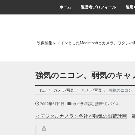
ホーム
運営者プロフィール
運用
映像編集をメインとしたMacintoshとカメラ、ワタシ
強気のニコン、弱気のキャ
TOP
カメラ/写真
カメラ/写真
強気のニコン
2007年6月9日
カメラ/写真
,
携帯/モバイル
＜デジタルカメラ＞各社が強気の出荷計画
毎