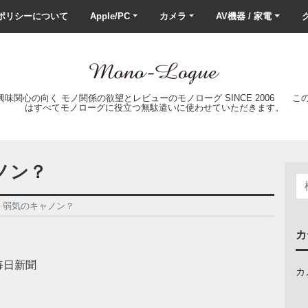
ポリシーについて
Apple/PC
カメラ
AV機器 / 家電
ク
の興味関心の向く モノ関係の欲望とレビューのモノローグ SINCE 2006 
はすべてモノローグに役立つ無駄遣いに使わせていただきます。
ノン？
、弱気のキャノン？
カ
日新聞
カ