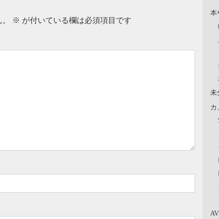
本
ん。
※
が付いている欄は必須項目です
未
カ
A