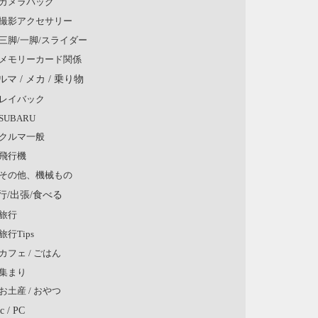
カメラバッグ
撮影アクセサリー
三脚/一脚/スライダー
メモリーカード関係
ルマ / メカ / 乗り物
レイバック
SUBARU
クルマ一般
飛行機
その他、機械もの
行/出張/食べる
旅行
旅行Tips
カフェ / ごはん
集まり
お土産 / おやつ
c / PC