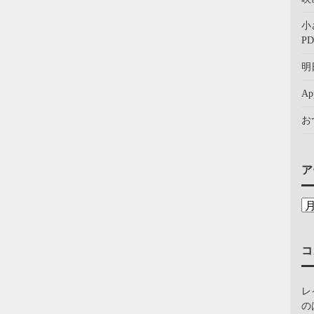
小
PD
明
A
お
ア
コ
レ
の