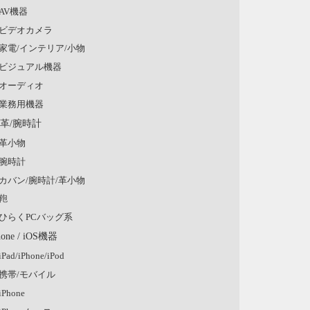
AV機器
ビデオカメラ
家電/インテリア/小物
ビジュアル機器
オーディオ
業務用機器
/革/腕時計
革小物
腕時計
カバン/腕時計/革小物
鞄
ひらくPCバッグ系
hone / iOS機器
iPad/iPhone/iPod
携帯/モバイル
iPhone