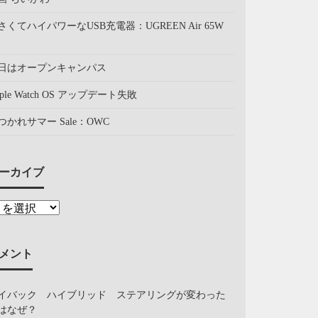
さくてハイパワーなUSB充電器：UGREEN Air 65W
日はオープンキャンパス
pple Watch OS アップデート失敗
つかれサマー Sale：OWC
ーカイブ
メント
イバック ハイブリッド ステアリングが変わった
はなぜ？