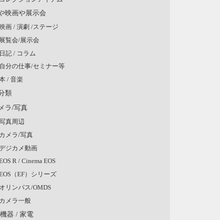
や映画や展示会
映画 / 演劇 /ステージ
展覧会/展示会
日記 / コラム
自分の仕事/セミナー等
本 / 音楽
分類
メラ/写真
写真周辺
カメラ/写真
デジカメ動画
EOS R / Cinema EOS
EOS（EF）シリーズ
オリンパス/OMDS
カメラ一般
V機器 / 家電