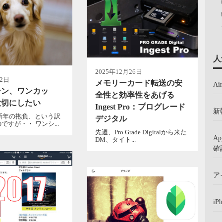
人
2025年12月26日
月2日
メモリーカード転送の安
A
ーン、ワンカッ
全性と効率性をあげる
大切にしたい
Ingest Pro：プログレード
新
、新年の抱負、という訳
デジタル
ですが・・ ワンシ...
先週、Pro Grade Digitalから来た
A
DM、タイト...
確
ア
iP