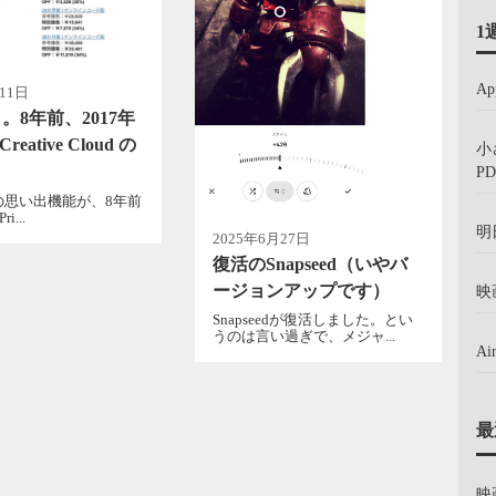
1
A
11日
。8年前、2017年
Creative Cloud の
小
PD
okの思い出機能が、8年前
i...
明
2025年6月27日
復活のSnapseed（いやバ
ージョンアップです）
映
Snapseedが復活しました。とい
うのは言い過ぎで、メジャ...
A
最
映