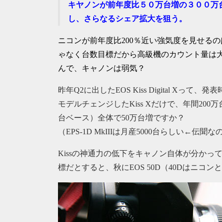
キヤノンが前年度比５０万台増の３００万
し、さらなるシェア拡大を狙う。
ニコンが前年度比200％近い強気度を見せる
ゃなく台数目標だから高級機のカウント量は
んで、キャノンは弱気？
昨年Q2に出したEOS Kiss Digital Xって、発
モデルチェンジしたKiss Xだけで、年間200
台ベース）全体で50万台増ですか？
（EPS-1D MkIIIは月産5000台らしい←伝
Kissの神通力の低下をキャノン自体が分か
標だとすると、秋にEOS 50D（40Dはニ