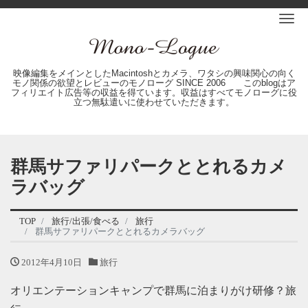
Me
映像編集をメインとしたMacintoshとカメラ、ワタシの興味関心の向く
モノ関係の欲望とレビューのモノローグ SINCE 2006 このblogはア
フィリエイト広告等の収益を得ています。収益はすべてモノローグに役
立つ無駄遣いに使わせていただきます。
群馬サファリパークととれるカメ
ラバッグ
TOP
旅行/出張/食べる
旅行
群馬サファリパークととれるカメラバッグ
2012年4月10日
旅行
オリエンテーションキャンプで群馬に泊まりがけ研修？旅