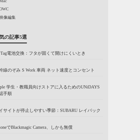
Mac
OWC
映像編集
気の記事5選
irTag電池交換：フタが固くて開けにくいとき
幹線のぞみ S Work 車両 ネット速度とコンセント
pple 学生・教職員向けストアに入るためのUNiDAYS
認手順
イサイトが停止しやすい季節：SUBARU レイバック
honeでBlackmagic Camera、しかも無償