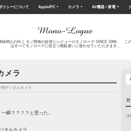
ポリシーについて
Apple/PC
カメラ
AV機器 / 家電
ク
の興味関心の向く モノ関係の欲望とレビューのモノローグ SINCE 2006 
はすべてモノローグに役立つ無駄遣いに使わせていただきます。
カメラ
専用デジタルカメラ
カ
、一瞬？？？？と思った。
コ
デジタルカメラ