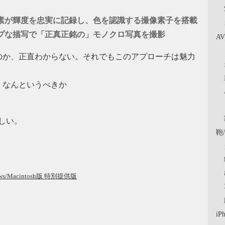
素が輝度を忠実に記録し、色を認識する撮像素子を搭載
プな描写で「正真正銘の」モノクロ写真を撮影
A
のか、正直わからない。それでもこのアプローチは魅力
、なんというべきか
oらしい。
鞄
ndows/Macintosh版 特別提供版
iP