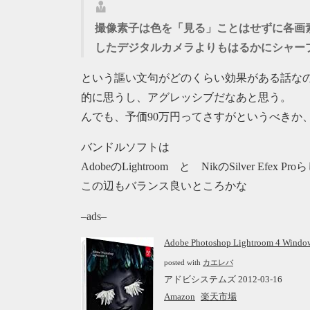
撮像素子は色を「見る」ことはせずに各画
したデジタルカメラよりもはるかにシャー
という謳い文句がどのくらい効果がある話な
的に思うし、アグレッシブだなあと思う。
んでも、予価90万円ってさすがというべきか
バンドルソフトは
AdobeのLightroom と NikのSilver Efex Pr
この辺もバランス良いところかな
–ads–
Adobe Photoshop Lightroom 4 Wi
posted with
カエレバ
アドビシステムズ 2012-03-16
Amazon
楽天市場