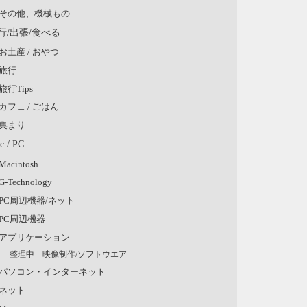
その他、機械もの
行/出張/食べる
お土産 / おやつ
旅行
旅行Tips
カフェ / ごはん
集まり
c / PC
Macintosh
G-Technology
PC周辺機器/ネット
PC周辺機器
アプリケーション
整理中 映像制作/ソフトウエア
パソコン・インターネット
ネット