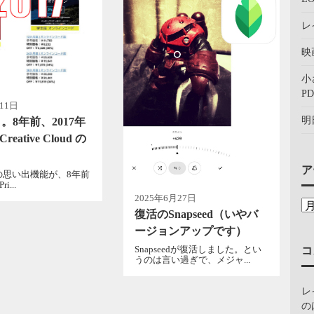
レ
映
小
PD
11日
明
。8年前、2017年
Creative Cloud の
ア
okの思い出機能が、8年前
i...
2025年6月27日
復活のSnapseed（いやバ
ージョンアップです）
Snapseedが復活しました。とい
コ
うのは言い過ぎで、メジャ...
レ
の