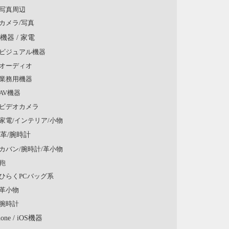
写真周辺
カメラ/写真
V機器 / 家電
ビジュアル機器
オーディオ
業務用機器
AV機器
ビデオカメラ
家電/インテリア/小物
/革/腕時計
カバン/腕時計/革小物
鞄
ひらくPCバッグ系
革小物
腕時計
hone / iOS機器