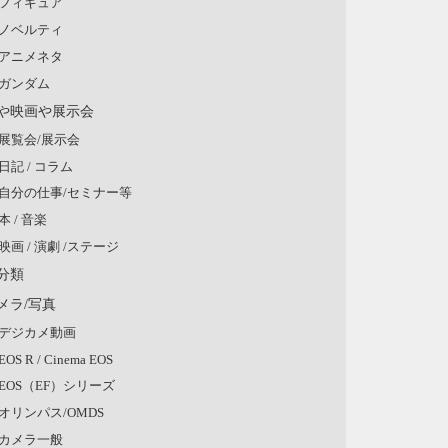
フィギュア
ノベルティ
アニメネタ
ガンダム
や映画や展示会
展覧会/展示会
日記 / コラム
自分の仕事/セミナー等
本 / 音楽
映画 / 演劇 /ステージ
分類
メラ/写真
デジカメ動画
EOS R / Cinema EOS
EOS（EF）シリーズ
オリンパス/OMDS
カメラ一般