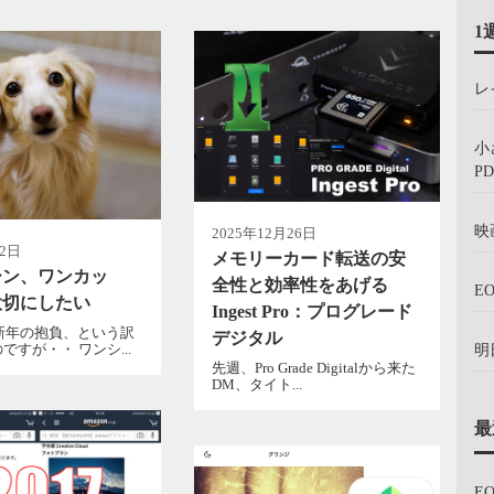
1
レ
小
PD
映
2025年12月26日
月2日
メモリーカード転送の安
ーン、ワンカッ
全性と効率性をあげる
E
大切にしたい
Ingest Pro：プログレード
、新年の抱負、という訳
デジタル
ですが・・ ワンシ...
明
先週、Pro Grade Digitalから来た
DM、タイト...
最
E