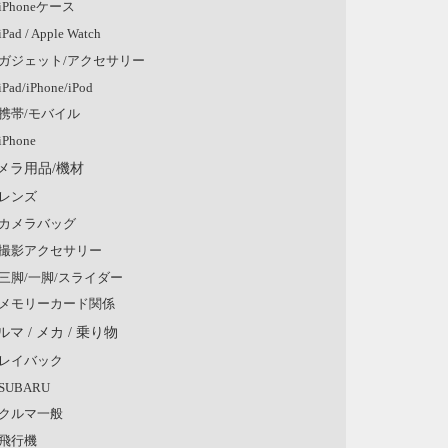
iPhoneケース
iPad / Apple Watch
ガジェット/アクセサリー
iPad/iPhone/iPod
携帯/モバイル
iPhone
メラ用品/機材
レンズ
カメラバッグ
撮影アクセサリー
三脚/一脚/スライダー
メモリーカード関係
ルマ / メカ / 乗り物
レイバック
SUBARU
クルマ一般
飛行機