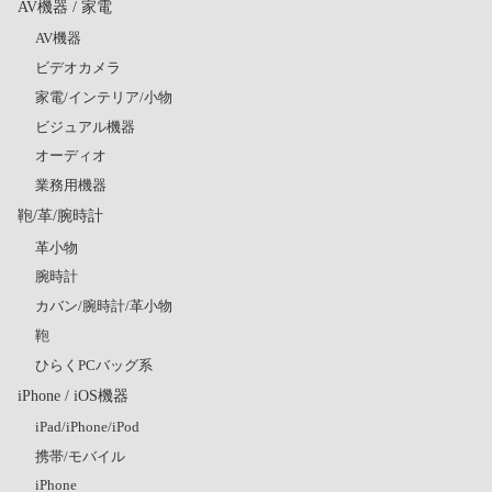
AV機器 / 家電
AV機器
ビデオカメラ
家電/インテリア/小物
ビジュアル機器
オーディオ
業務用機器
鞄/革/腕時計
革小物
腕時計
カバン/腕時計/革小物
鞄
ひらくPCバッグ系
iPhone / iOS機器
iPad/iPhone/iPod
携帯/モバイル
iPhone