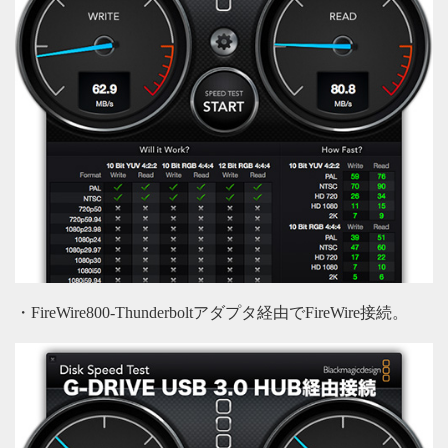
・FireWire800-Thunderboltアダプタ経由でFireWire接続。