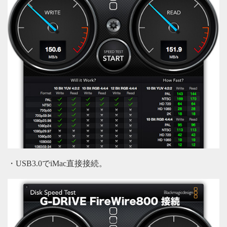
・USB3.0でiMac直接接続。