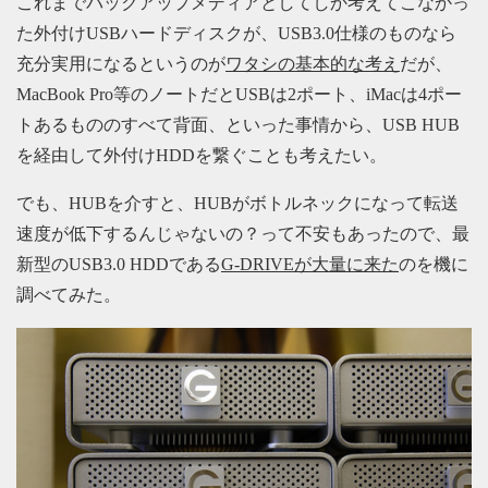
これまでバックアップメディアとしてしか考えてこなかっ
た外付けUSBハードディスクが、USB3.0仕様のものなら
充分実用になるというのが
ワタシの基本的な考え
だが、
MacBook Pro等のノートだとUSBは2ポート、iMacは4ポー
トあるもののすべて背面、といった事情から、USB HUB
を経由して外付けHDDを繋ぐことも考えたい。
でも、HUBを介すと、HUBがボトルネックになって転送
速度が低下するんじゃないの？って不安もあったので、最
新型のUSB3.0 HDDである
G-DRIVEが大量に来た
のを機に
調べてみた。