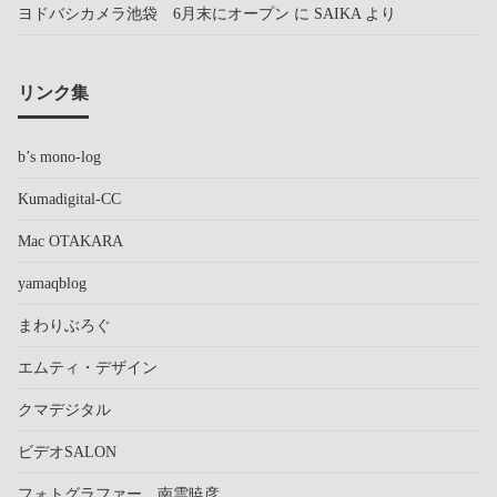
ヨドバシカメラ池袋 6月末にオープン
に
SAIKA
より
リンク集
b’s mono-log
Kumadigital-CC
Mac OTAKARA
yamaqblog
まわりぶろぐ
エムティ・デザイン
クマデジタル
ビデオSALON
フォトグラファー 南雲暁彦