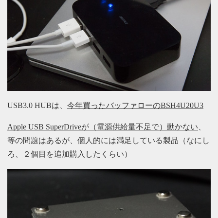
USB3.0 HUBは、
今年買ったバッファローのBSH4U20U3
Apple USB SuperDriveが（電源供給量不足で）動かない
、
等の問題はあるが、個人的には満足している製品（なにし
ろ、２個目を追加購入したくらい）