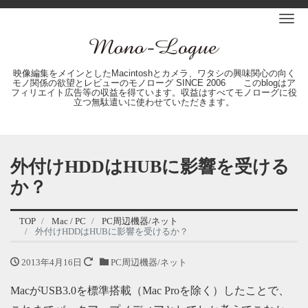
Me
映像編集をメインとしたMacintoshとカメラ、ワタシの興味関心の向く
モノ関係の欲望とレビューのモノローグ SINCE 2006 このblogはア
フィリエイト広告等の収益を得ています。収益はすべてモノローグに役
立つ無駄遣いに使わせていただきます。
外付けHDDはHUBに影響を受ける
か？
TOP
Mac / PC
PC周辺機器/ネット
外付けHDDはHUBに影響を受けるか？
2013年4月16日
PC周辺機器/ネット
MacがUSB3.0を標準搭載（Mac Proを除く）したことで、