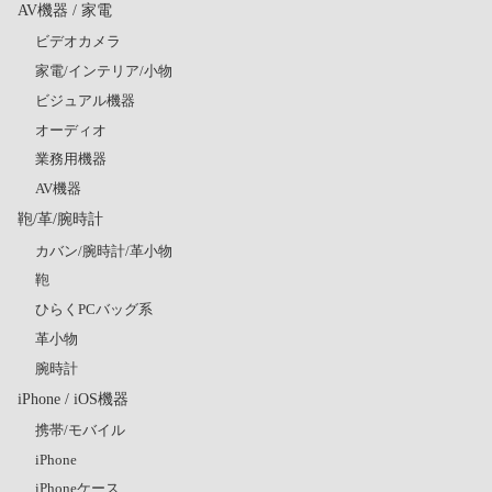
AV機器 / 家電
ビデオカメラ
家電/インテリア/小物
ビジュアル機器
オーディオ
業務用機器
AV機器
鞄/革/腕時計
カバン/腕時計/革小物
鞄
ひらくPCバッグ系
革小物
腕時計
iPhone / iOS機器
携帯/モバイル
iPhone
iPhoneケース