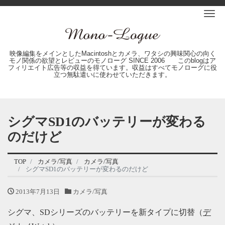
Me
映像編集をメインとしたMacintoshとカメラ、ワタシの興味関心の向く
モノ関係の欲望とレビューのモノローグ SINCE 2006 このblogはア
フィリエイト広告等の収益を得ています。収益はすべてモノローグに役
立つ無駄遣いに使わせていただきます。
シグマSD1のバッテリーが変わる
のだけど
TOP
カメラ/写真
カメラ/写真
シグマSD1のバッテリーが変わるのだけど
2013年7月13日
カメラ/写真
シグマ、SDシリーズのバッテリーを新タイプに切替（
デ