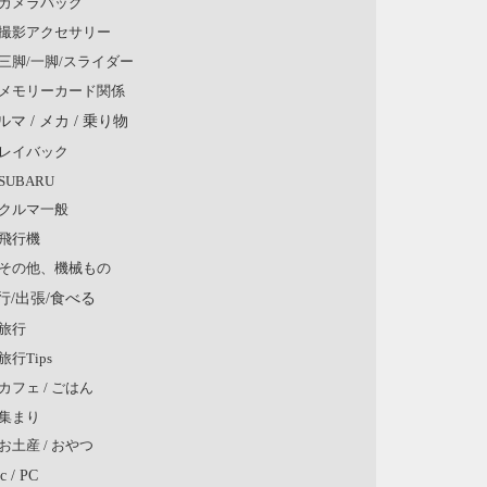
カメラバッグ
撮影アクセサリー
三脚/一脚/スライダー
メモリーカード関係
ルマ / メカ / 乗り物
レイバック
SUBARU
クルマ一般
飛行機
その他、機械もの
行/出張/食べる
旅行
旅行Tips
カフェ / ごはん
集まり
お土産 / おやつ
c / PC