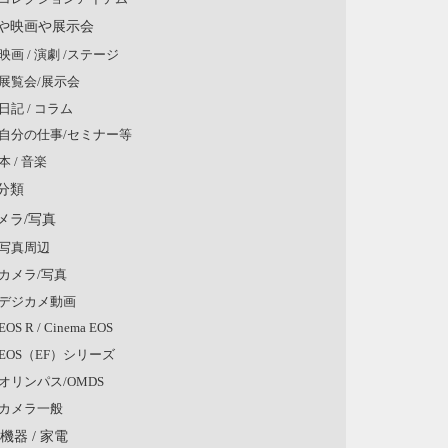
や映画や展示会
映画 / 演劇 /ステージ
展覧会/展示会
日記 / コラム
自分の仕事/セミナー等
本 / 音楽
分類
メラ/写真
写真周辺
カメラ/写真
デジカメ動画
EOS R / Cinema EOS
EOS（EF）シリーズ
オリンパス/OMDS
カメラ一般
V機器 / 家電