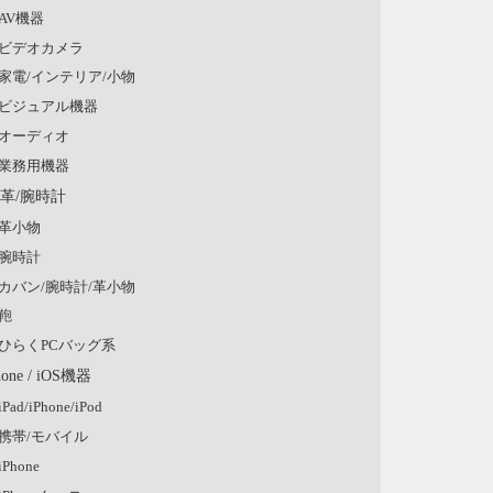
AV機器
ビデオカメラ
家電/インテリア/小物
ビジュアル機器
オーディオ
業務用機器
/革/腕時計
革小物
腕時計
カバン/腕時計/革小物
鞄
ひらくPCバッグ系
hone / iOS機器
iPad/iPhone/iPod
携帯/モバイル
iPhone