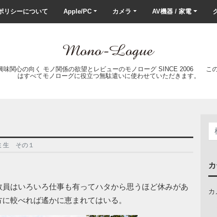
ポリシーについて
Apple/PC
カメラ
AV機器 / 家電
ク
の興味関心の向く モノ関係の欲望とレビューのモノローグ SINCE 2006 
はすべてモノローグに役立つ無駄遣いに使わせていただきます。
ミ生 その１
カ
教員はいろいろ仕事も有ってハタから思うほど休みがあ
カ
方に較べれば遙かに恵まれてはいる。