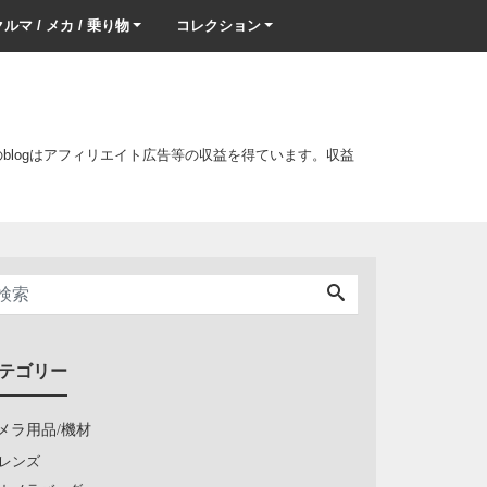
ルマ / メカ / 乗り物
コレクション
このblogはアフィリエイト広告等の収益を得ています。収益
テゴリー
メラ用品/機材
レンズ