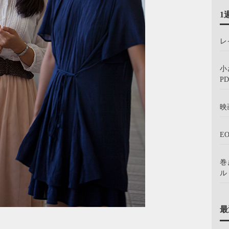
1
レ
小
PD
映
E
巻
ル：
最