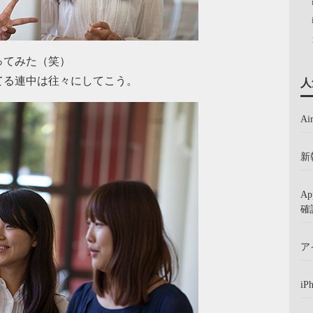
ってみた（笑）
てる連中は往々にしてこう。
人
A
新
A
確
ア
iP