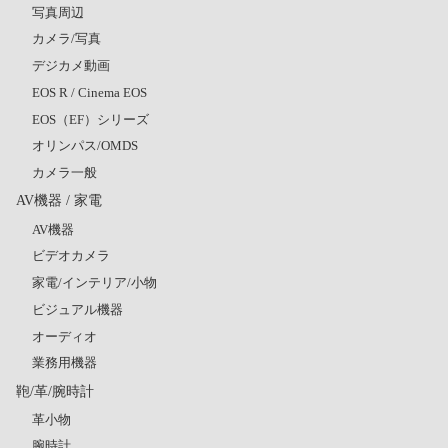
写真周辺
カメラ/写真
デジカメ動画
EOS R / Cinema EOS
EOS（EF）シリーズ
オリンパス/OMDS
カメラ一般
AV機器 / 家電
AV機器
ビデオカメラ
家電/インテリア/小物
ビジュアル機器
オーディオ
業務用機器
鞄/革/腕時計
革小物
腕時計