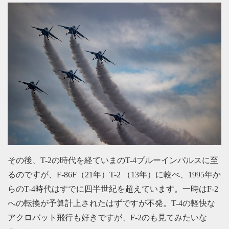
その後、T-2の時代を経ていまのT-4ブルーインパルスに至
るのですが、F-86F（21年）T-2 （13年）に較べ、1995年か
らのT-4時代はすでに四半世紀を超えています。一時はF-2
への転換が予算計上されたはずですが不発。T-4の軽快な
アクロバット飛行も好きですが、F-2のも見てみたいな