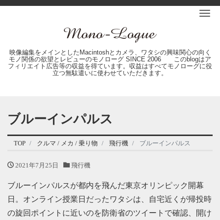
Me
映像編集をメインとしたMacintoshとカメラ、ワタシの興味関心の向く
モノ関係の欲望とレビューのモノローグ SINCE 2006 このblogはア
フィリエイト広告等の収益を得ています。収益はすべてモノローグに役
立つ無駄遣いに使わせていただきます。
ブルーインパルス
TOP
クルマ / メカ / 乗り物
飛行機
ブルーインパルス
2021年7月25日
飛行機
ブルーインパルスが都内を飛んだ東京オリンピック開幕
日。オンライン授業日だったワタシは、自宅近くが帰投時
の旋回ポイントに近いのを防衛省のツイートで確認、開け