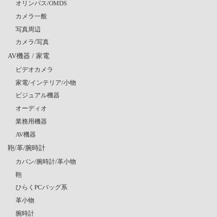
オリンパス/OMDS
カメラ一般
写真周辺
カメラ/写真
AV機器 / 家電
ビデオカメラ
家電/インテリア/小物
ビジュアル機器
オーディオ
業務用機器
AV機器
鞄/革/腕時計
カバン/腕時計/革小物
鞄
ひらくPCバッグ系
革小物
腕時計