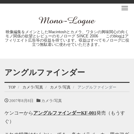
Me
映像編集をメインとしたMacintoshとカメラ、ワタシの興味関心の向く
モノ関係の欲望とレビューのモノローグ SINCE 2006 このblogはア
フィリエイト広告等の収益を得ています。収益はすべてモノローグに役
立つ無駄遣いに使わせていただきます。
アングルファインダー
TOP
カメラ/写真
カメラ/写真
アングルファインダー
2007年8月8日
カメラ/写真
ケンコーから
アングルファインダーKF-001
発売（もうす
ぐ）