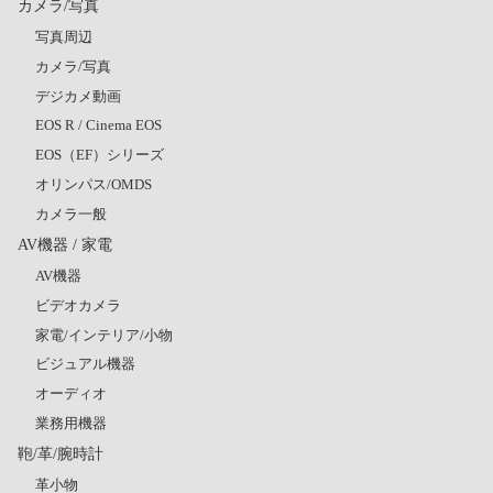
カメラ/写真
写真周辺
カメラ/写真
デジカメ動画
EOS R / Cinema EOS
EOS（EF）シリーズ
オリンパス/OMDS
カメラ一般
AV機器 / 家電
AV機器
ビデオカメラ
家電/インテリア/小物
ビジュアル機器
オーディオ
業務用機器
鞄/革/腕時計
革小物