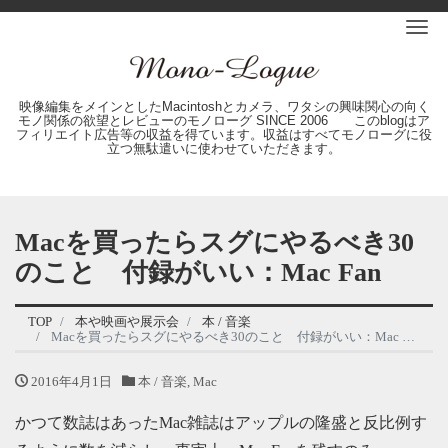
Me
映像編集をメインとしたMacintoshとカメラ、ワタシの興味関心の向く
モノ関係の欲望とレビューのモノローグ SINCE 2006 このblogはア
フィリエイト広告等の収益を得ています。収益はすべてモノローグに役
立つ無駄遣いに使わせていただきます。
Macを買ったらスグにやるべき30
のこと 付録がいい：Mac Fan
TOP
本や映画や展示会
本 / 音楽
Macを買ったらスグにやるべき30のこと 付録がいい：Mac Fan
2016年4月1日
本 / 音楽
,
Mac
かつて数誌はあったMac雑誌はアップルの隆盛と反比例す