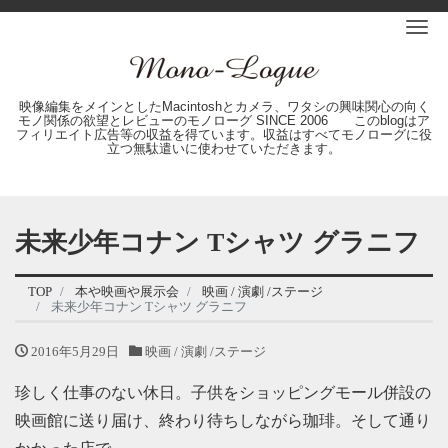
Me
映像編集をメインとしたMacintoshとカメラ、ワタシの興味関心の向く
モノ関係の欲望とレビューのモノローグ SINCE 2006 このblogはア
フィリエイト広告等の収益を得ています。収益はすべてモノローグに役
立つ無駄遣いに使わせていただきます。
未来少年コナン Tシャツ グラニフ
TOP
本や映画や展示会
映画 / 演劇 /ステージ
未来少年コナン Tシャツ グラニフ
2016年5月29日
映画 / 演劇 /ステージ
珍しく仕事のない休日。子供をショッピングモール併設の
映画館に送り届け、終わり待ちしながら珈琲。そして通り