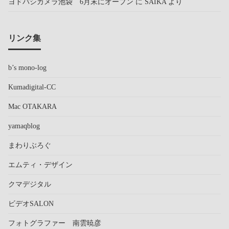
ヨドバシカメラ池袋 6月末にオープン
に
SAIKA
より
リンク集
b’s mono-log
Kumadigital-CC
Mac OTAKARA
yamaqblog
まわりぶろぐ
エムティ・デザイン
クマデジタル
ビデオSALON
フォトグラファー 南雲暁彦