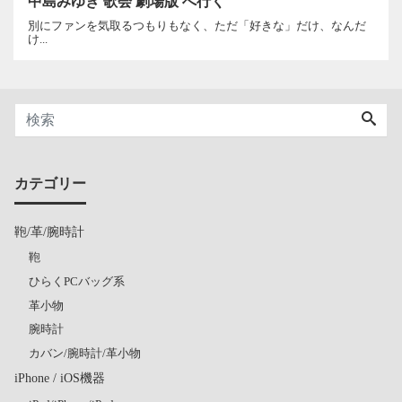
中島みゆき 歌会 劇場版 へ行く
別にファンを気取るつもりもなく、ただ「好きな」だけ、なんだ
け...
カテゴリー
鞄/革/腕時計
鞄
ひらくPCバッグ系
革小物
腕時計
カバン/腕時計/革小物
iPhone / iOS機器