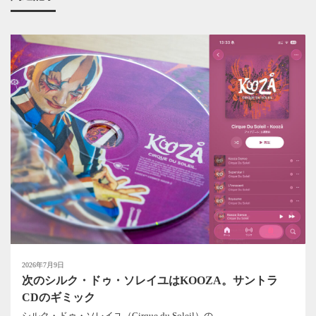
2026年7月9日
次のシルク・ドゥ・ソレイユはKOOZA。サントラ
CDのギミック
シルク・ドゥ・ソレイユ（Cirque du Soleil）の...