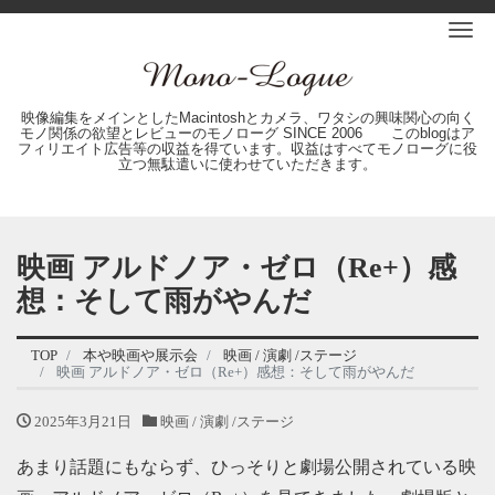
Me
映像編集をメインとしたMacintoshとカメラ、ワタシの興味関心の向く
モノ関係の欲望とレビューのモノローグ SINCE 2006 このblogはア
フィリエイト広告等の収益を得ています。収益はすべてモノローグに役
立つ無駄遣いに使わせていただきます。
映画 アルドノア・ゼロ（Re+）感
想：そして雨がやんだ
TOP
本や映画や展示会
映画 / 演劇 /ステージ
映画 アルドノア・ゼロ（Re+）感想：そして雨がやんだ
2025年3月21日
映画 / 演劇 /ステージ
あまり話題にもならず、ひっそりと劇場公開されている映