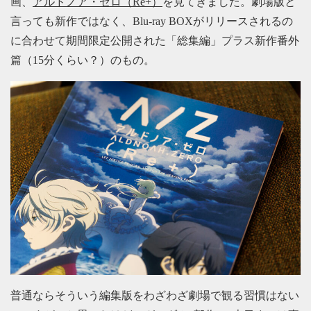
画、
アルドノア・ゼロ（Re+）
を見てきました。劇場版と
言っても新作ではなく、Blu-ray BOXがリリースされるの
に合わせて期間限定公開された「総集編」プラス新作番外
篇（15分くらい？）のもの。
普通ならそういう編集版をわざわざ劇場で観る習慣はない