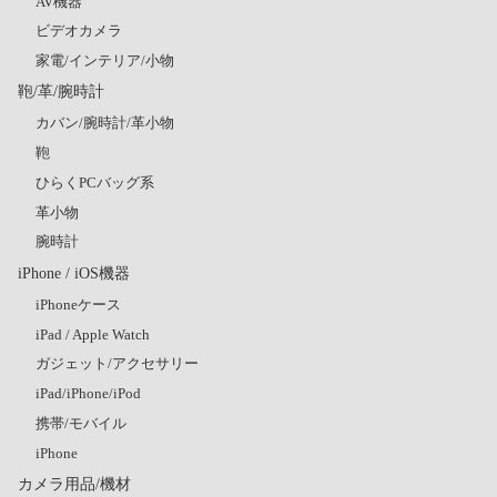
AV機器
ビデオカメラ
家電/インテリア/小物
鞄/革/腕時計
カバン/腕時計/革小物
鞄
ひらくPCバッグ系
革小物
腕時計
iPhone / iOS機器
iPhoneケース
iPad / Apple Watch
ガジェット/アクセサリー
iPad/iPhone/iPod
携帯/モバイル
iPhone
カメラ用品/機材