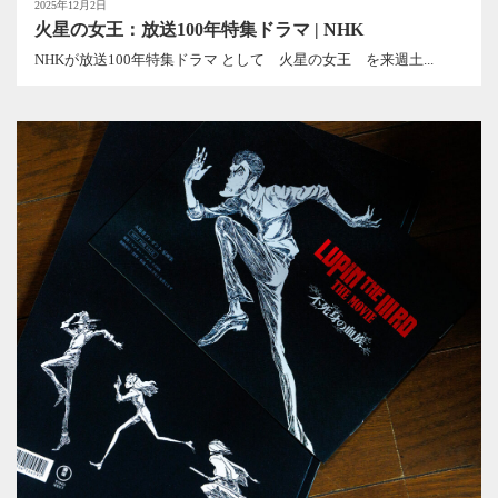
2025年12月2日
火星の女王：放送100年特集ドラマ | NHK
NHKが放送100年特集ドラマ として 火星の女王 を来週土...