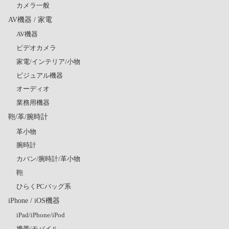
カメラ一般
AV機器 / 家電
AV機器
ビデオカメラ
家電/インテリア/小物
ビジュアル機器
オーディオ
業務用機器
鞄/革/腕時計
革小物
腕時計
カバン/腕時計/革小物
鞄
ひらくPCバッグ系
iPhone / iOS機器
iPad/iPhone/iPod
携帯/モバイル