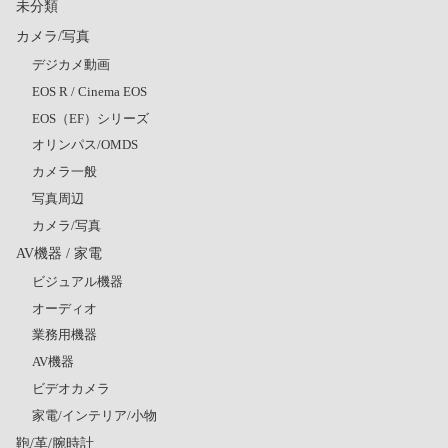
未分類
カメラ/写真
デジカメ動画
EOS R / Cinema EOS
EOS（EF）シリーズ
オリンパス/OMDS
カメラ一般
写真周辺
カメラ/写真
AV機器 / 家電
ビジュアル機器
オーディオ
業務用機器
AV機器
ビデオカメラ
家電/インテリア/小物
鞄/革/腕時計