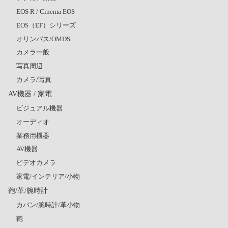
EOS R / Cinema EOS
EOS（EF）シリーズ
オリンパス/OMDS
カメラ一般
写真周辺
カメラ/写真
AV機器 / 家電
ビジュアル機器
オーディオ
業務用機器
AV機器
ビデオカメラ
家電/インテリア/小物
鞄/革/腕時計
カバン/腕時計/革小物
鞄