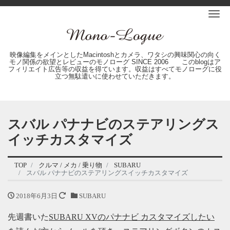
Me
映像編集をメインとしたMacintoshとカメラ、ワタシの興味関心の向く
モノ関係の欲望とレビューのモノローグ SINCE 2006 このblogはア
フィリエイト広告等の収益を得ています。収益はすべてモノローグに役
立つ無駄遣いに使わせていただきます。
スバル パナナビのステアリングス
イッチカスタマイズ
TOP
クルマ / メカ / 乗り物
SUBARU
スバル パナナビのステアリングスイッチカスタマイズ
2018年6月3日
SUBARU
先週書いた
SUBARU XVのパナナビ カスタマイズしたい