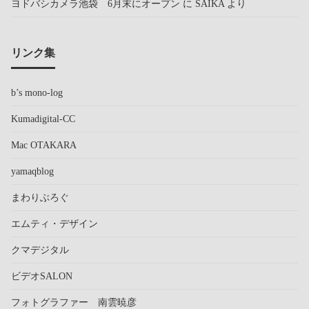
ヨドバシカメラ池袋 6月末にオープン
に
SAIKA
より
リンク集
b’s mono-log
Kumadigital-CC
Mac OTAKARA
yamaqblog
まわりぶろぐ
エムティ・デザイン
クマデジタル
ビデオSALON
フォトグラファー 南雲暁彦