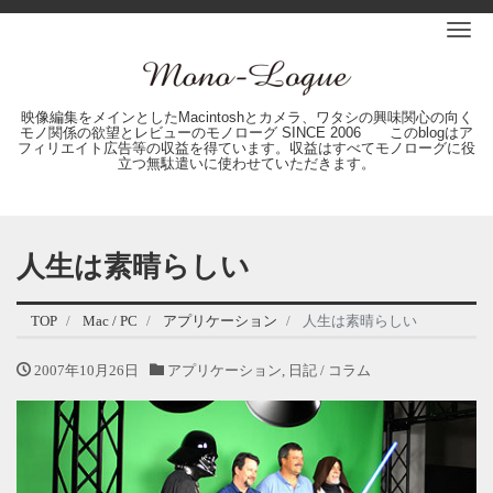
Me
映像編集をメインとしたMacintoshとカメラ、ワタシの興味関心の向く
モノ関係の欲望とレビューのモノローグ SINCE 2006 このblogはア
フィリエイト広告等の収益を得ています。収益はすべてモノローグに役
立つ無駄遣いに使わせていただきます。
人生は素晴らしい
TOP
Mac / PC
アプリケーション
人生は素晴らしい
2007年10月26日
アプリケーション
,
日記 / コラム