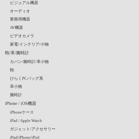
ビジュアル機器
オーディオ
業務用機器
AV機器
ビデオカメラ
家電/インテリア/小物
鞄/革/腕時計
カバン/腕時計/革小物
鞄
ひらくPCバッグ系
革小物
腕時計
iPhone / iOS機器
iPhoneケース
iPad / Apple Watch
ガジェット/アクセサリー
iPad/iPhone/iPod