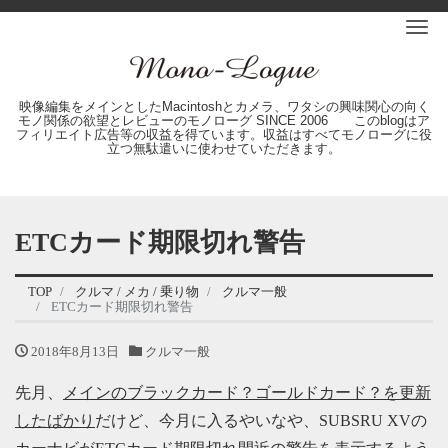
Me
映像編集をメインとしたMacintoshとカメラ、ワタシの興味関心の向く
モノ関係の欲望とレビューのモノローグ SINCE 2006 このblogはア
フィリエイト広告等の収益を得ています。収益はすべてモノローグに役
立つ無駄遣いに使わせていただきます。
ETCカード期限切れ警告
TOP
クルマ / メカ / 乗り物
クルマ一般
ETCカード期限切れ警告
2018年8月13日
クルマ一般
先月、
メインのブラックカード？ゴールドカード？を更新
したばかり
だけど、今月に入るやいなや、SUBSRU XVの