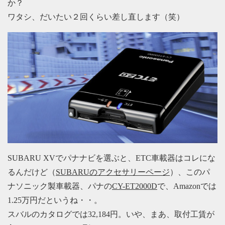
か？
ワタシ、だいたい２回くらい差し直します（笑）
SUBARU XVでパナナビを選ぶと、ETC車載器はコレにな
るんだけど（
SUBARUのアクセサリーページ
）、このパ
ナソニック製車載器、パナの
CY-ET2000D
で、Amazonでは
1.25万円だというね・・。
スバルのカタログでは32,184円。いや、まあ、取付工賃が