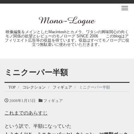
Me
映像編集をメインとしたMacintoshとカメラ、ワタシの興味関心の向く
モノ関係の欲望とレビューのモノローグ SINCE 2006 このblogはア
フィリエイト広告等の収益を得ています。収益はすべてモノローグに役
立つ無駄遣いに使わせていただきます。
ミニクーパー半額
TOP
コレクション
フィギュア
ミニクーパー半額
2008年1月15日
フィギュア
これまでのあらすじ
という訳で、半額になっていた