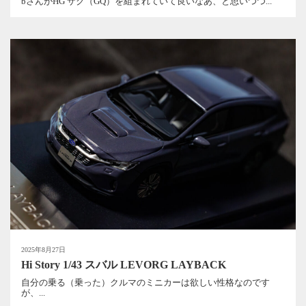
bさんがHG ザク（GQ）を組まれていて良いなあ、と思いつつ...
2025年8月27日
Hi Story 1/43 スバル LEVORG LAYBACK
自分の乗る（乗った）クルマのミニカーは欲しい性格なのです
が、...