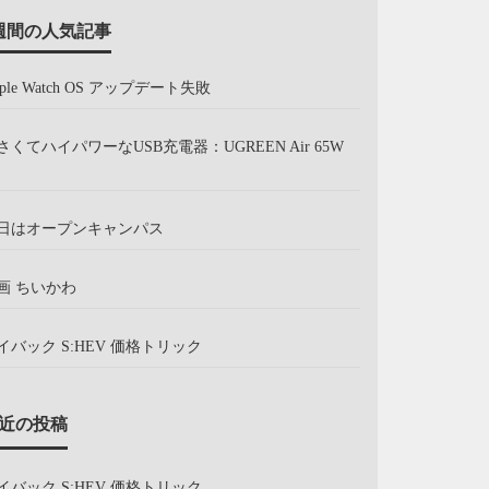
週間の人気記事
pple Watch OS アップデート失敗
さくてハイパワーなUSB充電器：UGREEN Air 65W
日はオープンキャンパス
画 ちいかわ
イバック S:HEV 価格トリック
近の投稿
イバック S:HEV 価格トリック