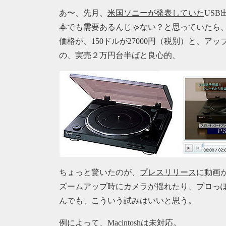
あ〜、先月、
米国ソニーが発表していた
US
本でも需要あるんじゃない？と思っていたら
価格が、150ドルが27000円（税別）と、
の、実売２万円台半ばと良心的、
ちょっと驚いたのが、
プレスリリース
に動画
ズームアップ時にカメラが揺れたり、プロっ
んでも、こういう試みはいいと思う。
例によって、Macintoshは未対応。