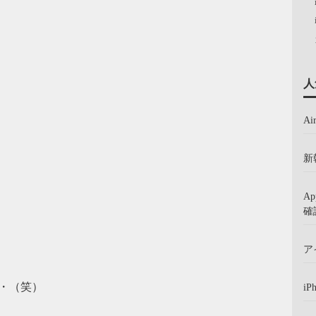
人
A
新
A
確
ア
・（笑）
iP