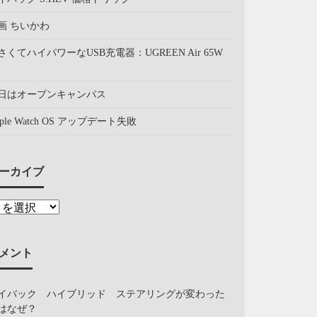
画 ちいかわ
さくてハイパワーなUSB充電器：UGREEN Air 65W
日はオープンキャンパス
pple Watch OS アップデート失敗
ーカイブ
メント
イバック ハイブリッド ステアリングが変わった
はなぜ？