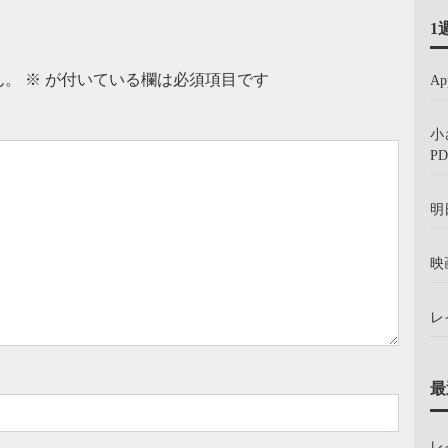
1
ん。
※
が付いている欄は必須項目です
A
小
PD
明
映
レ
最
レ