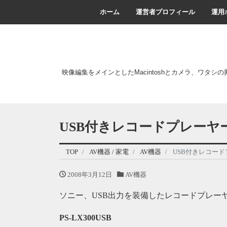
ホーム
運営者プロフィール
運用
映像編集をメインとしたMacintoshとカメラ、ワタシ
USB付きレコードプレーヤ
TOP
AV機器 / 家電
AV機器
USB付きレコー
2008年3月12日
AV機器
ソニー、USB出力を装備したレコードプレー
PS-LX300USB