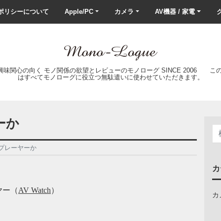
ポリシーについて
Apple/PC
カメラ
AV機器 / 家電
ク
の興味関心の向く モノ関係の欲望とレビューのモノローグ SINCE 2006 
はすべてモノローグに役立つ無駄遣いに使わせていただきます。
ーか
ドプレーヤーか
カ
ヤー（
AV Watch
）
カ