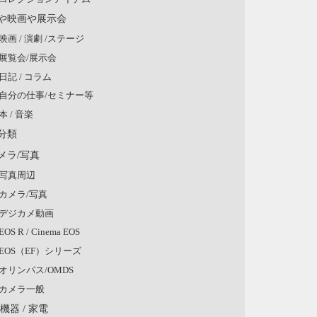
や映画や展示会
映画 / 演劇 /ステージ
展覧会/展示会
日記 / コラム
自分の仕事/セミナー等
本 / 音楽
分類
メラ/写真
写真周辺
カメラ/写真
デジカメ動画
EOS R / Cinema EOS
EOS（EF）シリーズ
オリンパス/OMDS
カメラ一般
V機器 / 家電