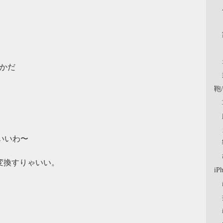
うかだ
鞄
いいわ〜
変換すりゃいい。
iP