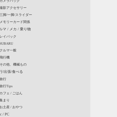
カメラバッグ
撮影アクセサリー
三脚/一脚/スライダー
メモリーカード関係
ルマ / メカ / 乗り物
レイバック
SUBARU
クルマ一般
飛行機
その他、機械もの
行/出張/食べる
旅行
旅行Tips
カフェ / ごはん
集まり
お土産 / おやつ
c / PC