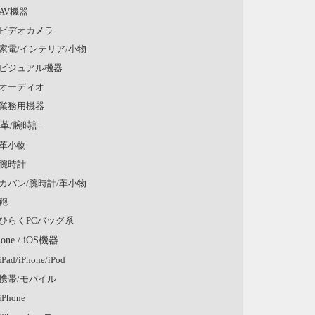
AV機器
ビデオカメラ
家電/インテリア/小物
ビジュアル機器
オーディオ
業務用機器
/革/腕時計
革小物
腕時計
カバン/腕時計/革小物
鞄
ひらくPCバッグ系
hone / iOS機器
iPad/iPhone/iPod
携帯/モバイル
iPhone