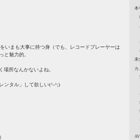
本
ードをいまも大事に持つ身（でも、レコードプレーヤーは
っと魅力的。
未
カ
置く場所なんかないよね。
タル」して欲しい(^-^;)
A
）