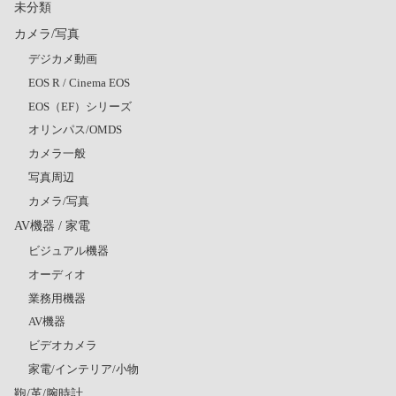
未分類
カメラ/写真
デジカメ動画
EOS R / Cinema EOS
EOS（EF）シリーズ
オリンパス/OMDS
カメラ一般
写真周辺
カメラ/写真
AV機器 / 家電
ビジュアル機器
オーディオ
業務用機器
AV機器
ビデオカメラ
家電/インテリア/小物
鞄/革/腕時計