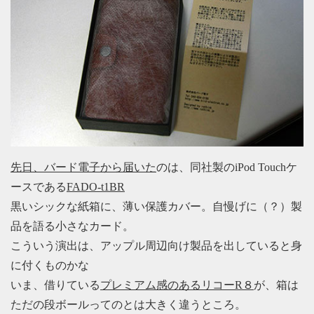
先日、バード電子から届いた
のは、同社製のiPod Touchケ
ースである
FADO-t1BR
黒いシックな紙箱に、薄い保護カバー。自慢げに（？）製
品を語る小さなカード。
こういう演出は、アップル周辺向け製品を出していると身
に付くものかな
いま、借りている
プレミアム感のあるリコーR８
が、箱は
ただの段ボールってのとは大きく違うところ。