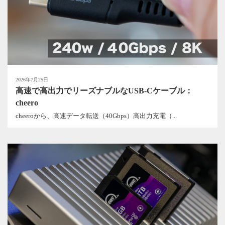
2026年7月25日
高速で高出力でリーズナブルなUSB-Cケーブル：
cheero
cheeroから、高速データ転送（40Gbps）高出力充電（...