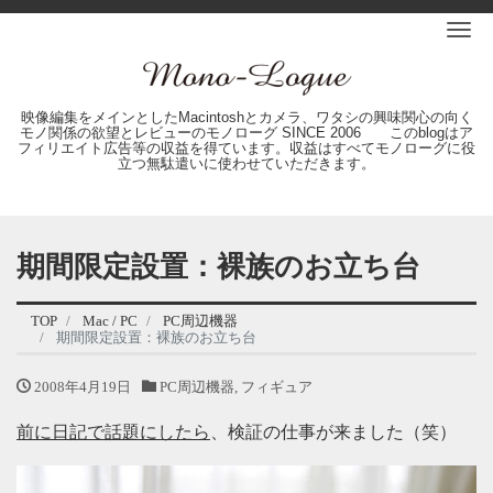
Me
映像編集をメインとしたMacintoshとカメラ、ワタシの興味関心の向く
モノ関係の欲望とレビューのモノローグ SINCE 2006 このblogはア
フィリエイト広告等の収益を得ています。収益はすべてモノローグに役
立つ無駄遣いに使わせていただきます。
期間限定設置：裸族のお立ち台
TOP
Mac / PC
PC周辺機器
期間限定設置：裸族のお立ち台
2008年4月19日
PC周辺機器
,
フィギュア
前に日記で話題にしたら
、検証の仕事が来ました（笑）