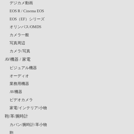
デジカメ動画
EOS R / Cinema EOS
EOS（EF）シリーズ
オリンパス/OMDS
カメラ一般
写真周辺
カメラ/写真
AV機器 / 家電
ビジュアル機器
オーディオ
業務用機器
AV機器
ビデオカメラ
家電/インテリア/小物
鞄/革/腕時計
カバン/腕時計/革小物
鞄