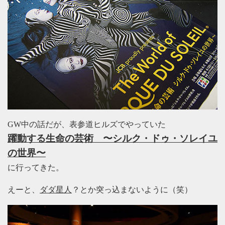
GW中の話だが、表参道ヒルズでやっていた
躍動する生命の芸術 〜シルク・ドゥ・ソレイユ
の世界〜
に行ってきた。
えーと、
ダダ星人
？とか突っ込まないように（笑）