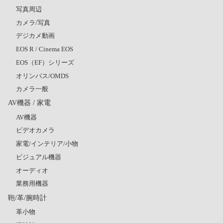
写真周辺
カメラ/写真
デジカメ動画
EOS R / Cinema EOS
EOS（EF）シリーズ
オリンパス/OMDS
カメラ一般
AV機器 / 家電
AV機器
ビデオカメラ
家電/インテリア/小物
ビジュアル機器
オーディオ
業務用機器
鞄/革/腕時計
革小物