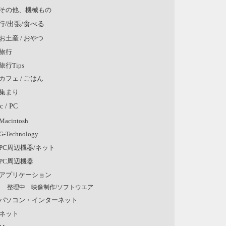
その他、機械もの
行/出張/食べる
お土産 / おやつ
旅行
旅行Tips
カフェ / ごはん
集まり
c / PC
Macintosh
G-Technology
PC周辺機器/ネット
PC周辺機器
アプリケーション
整理中 映像制作/ソフトウエア
パソコン・インターネット
ネット