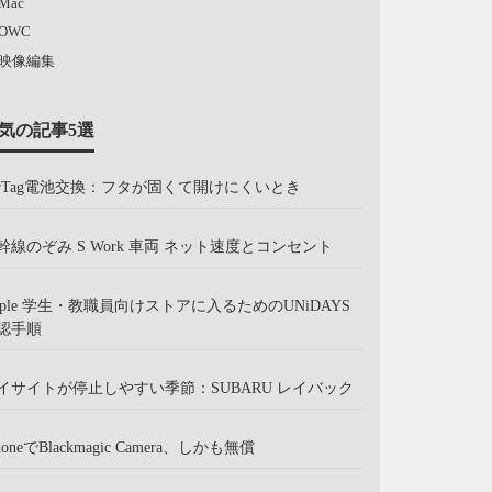
Mac
OWC
映像編集
気の記事5選
irTag電池交換：フタが固くて開けにくいとき
幹線のぞみ S Work 車両 ネット速度とコンセント
pple 学生・教職員向けストアに入るためのUNiDAYS
認手順
イサイトが停止しやすい季節：SUBARU レイバック
honeでBlackmagic Camera、しかも無償