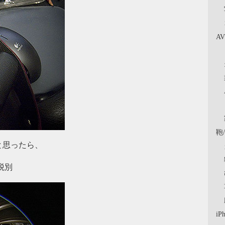
A
鞄
と思ったら、
税別
iP