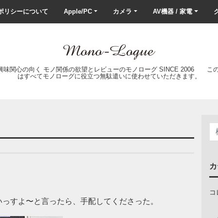
ポリシーについて
Apple/PC
カメラ
AV機器 / 家電
ク
の興味関心の向く モノ関係の欲望とレビューのモノローグ SINCE 2006 
はすべてモノローグに役立つ無駄遣いに使わせていただきます。
カ
コ
いっすよ〜と言ったら、手配してくださった。