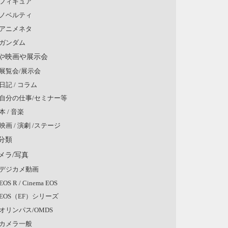
フィギュア
ノベルティ
アニメネタ
ガンダム
や映画や展示会
展覧会/展示会
日記 / コラム
自分の仕事/セミナー等
本 / 音楽
映画 / 演劇 /ステージ
分類
メラ/写真
デジカメ動画
EOS R / Cinema EOS
EOS（EF）シリーズ
オリンパス/OMDS
カメラ一般