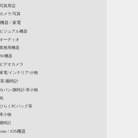
写真周辺
カメラ/写真
V機器 / 家電
ビジュアル機器
オーディオ
業務用機器
AV機器
ビデオカメラ
家電/インテリア/小物
/革/腕時計
カバン/腕時計/革小物
鞄
ひらくPCバッグ系
革小物
腕時計
hone / iOS機器