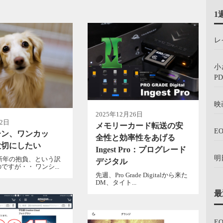
1
レ
小
PD
映
2025年12月26日
月2日
メモリーカード転送の安
E
ーン、ワンカッ
全性と効率性をあげる
大切にしたい
Ingest Pro：プログレード
明
、新年の抱負、という訳
デジタル
ですが・・ ワンシ...
先週、Pro Grade Digitalから来た
DM、タイト...
最
E