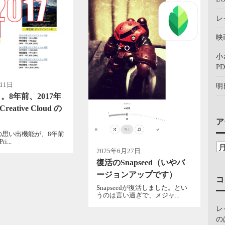
レ
映
小
PD
11日
明
。8年前、2017年
Creative Cloud の
ア
okの思い出機能が、8年前
i...
2025年6月27日
復活のSnapseed（いやバ
ージョンアップです）
コ
Snapseedが復活しました。とい
うのは言い過ぎで、メジャ...
レ
の