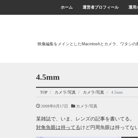
ホーム
運営者プロフィール
運用
映像編集をメインとしたMacintoshとカメラ、ワタシ
4.5mm
TOP
カメラ/写真
カメラ/写真
4.5mm
2008年6月17日
カメラ/写真
某雑誌で、いま、レンズの記事を書いてる。
対角魚眼は持ってる
けど円周魚眼は持ってな