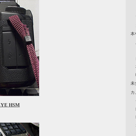
本
未
カ
EYE HSM