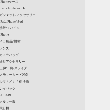
iPhoneケース
iPad / Apple Watch
ガジェット/アクセサリー
iPad/iPhone/iPod
携帯/モバイル
iPhone
メラ用品/機材
レンズ
カメラバッグ
撮影アクセサリー
三脚/一脚/スライダー
メモリーカード関係
ルマ / メカ / 乗り物
レイバック
SUBARU
クルマ一般
飛行機