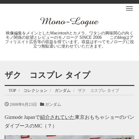
Me
映像編集をメインとしたMacintoshとカメラ、ワタシの興味関心の向く
モノ関係の欲望とレビューのモノローグ SINCE 2006 このblogはア
フィリエイト広告等の収益を得ています。収益はすべてモノローグに役
立つ無駄遣いに使わせていただきます。
ザク コスプレ タイプ
TOP
コレクション
ガンダム
ザク コスプレ タイプ
2008年6月23日
ガンダム
Gizmode Japanで
紹介されていた
東京おもちゃショーのバン
ダイブースのMC（？）