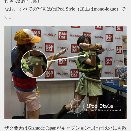
付きで紹介（笑）
なお、すべての写真は(c)iPod Style（加工はmono-logue）で
す。
ザク要素はGizmode Japanがキャプションつけた以外にも散