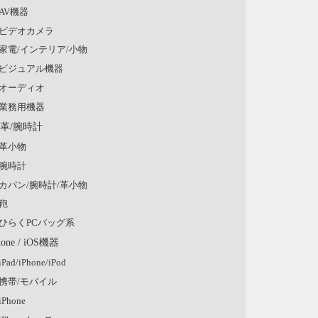
AV機器
ビデオカメラ
家電/インテリア/小物
ビジュアル機器
オーディオ
業務用機器
/革/腕時計
革小物
腕時計
カバン/腕時計/革小物
鞄
ひらくPCバッグ系
hone / iOS機器
iPad/iPhone/iPod
携帯/モバイル
iPhone