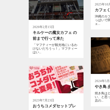
2025年10
カフェ
沖縄のカフ
っぱいで
ェ...
2026年2月15日
キルケーの魔女カフェ の
前まで行って来た
「マフティーが観光地にいるわ
けないだろうっ！」マフティー
はい...
2024年5
やき鳥 
焼き鳥は
い、と思
2023年7月23日
店の...
おうちコメダセットプレ