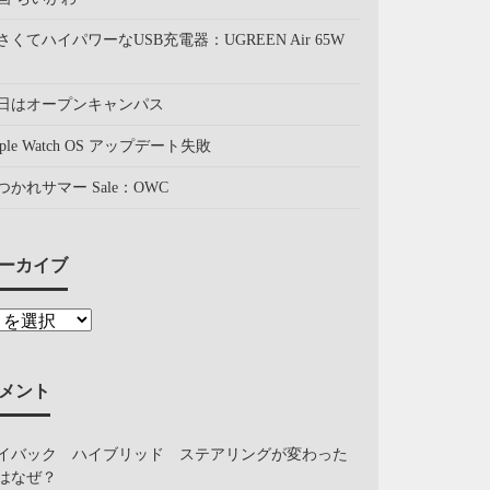
さくてハイパワーなUSB充電器：UGREEN Air 65W
日はオープンキャンパス
pple Watch OS アップデート失敗
つかれサマー Sale：OWC
ーカイブ
メント
イバック ハイブリッド ステアリングが変わった
はなぜ？