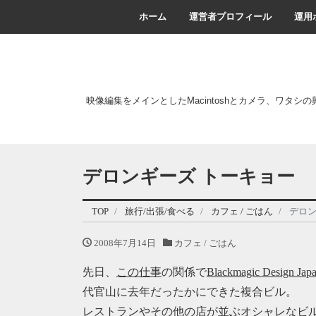
ホーム
運営者プロフィール
運用
映像編集をメインとしたMacintoshとカメラ、ワタシ
デロンギーズ トーキョー
TOP
旅行/出張/食べる
カフェ / ごはん
デロン
2008年7月14日
カフェ / ごはん
先日、
この仕事
の関係で
Blackmagic Design Jap
代官山に去年だったかにできた複合ビル。
レストランやその他の店が並ぶオシャレなビ