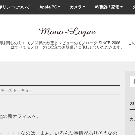
ポリシーについて
Apple/PC
カメラ
AV機器 / 家電
ク
の興味関心の向く モノ関係の欲望とレビューのモノローグ SINCE 2006 
はすべてモノローグに役立つ無駄遣いに使わせていただきます。
ギーズ トーキョー
カ
an
の新オフィスへ。
カ
ル・・・・なのは、まあ、いろんな事情がありそうなの