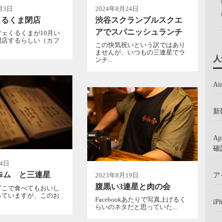
月3日
2024年8月24日
くるくま閉店
渋谷スクランブルスクエ
アでスパニッシュランチ
ェくるくまが10月い
閉店するらしい（カフ
この快気祝いという訳ではあり
ませんが、いつもの三連星でラ
人
ンチ...
A
新
A
確
月4日
歩ム と三連星
ア
2023年8月19日
腹黒い3連星と肉の会
どこで食べてもおいし
っていますが、このお
Facebookあたりで写真上げるく
iP
らいのネタだと思っていた...