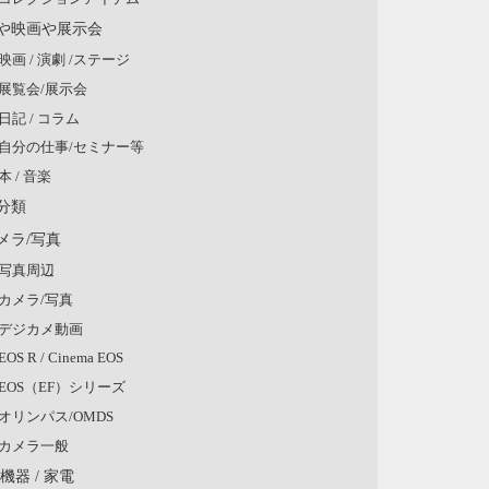
や映画や展示会
映画 / 演劇 /ステージ
展覧会/展示会
日記 / コラム
自分の仕事/セミナー等
本 / 音楽
分類
メラ/写真
写真周辺
カメラ/写真
デジカメ動画
EOS R / Cinema EOS
EOS（EF）シリーズ
オリンパス/OMDS
カメラ一般
V機器 / 家電