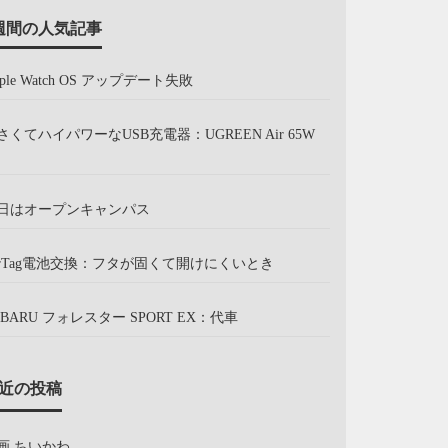
週間の人気記事
pple Watch OS アップデート失敗
さくてハイパワーなUSB充電器：UGREEN Air 65W
日はオープンキャンパス
irTag電池交換：フタが固くて開けにくいとき
UBARU フォレスター SPORT EX：代車
近の投稿
画 ちいかわ