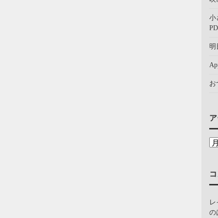
小
PD
明
A
お
ア
コ
レ
の