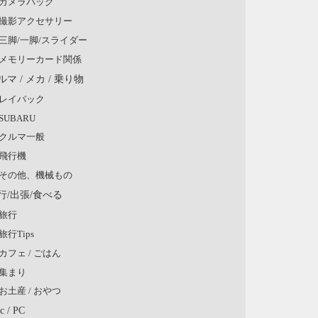
カメラバッグ
撮影アクセサリー
三脚/一脚/スライダー
メモリーカード関係
ルマ / メカ / 乗り物
レイバック
SUBARU
クルマ一般
飛行機
その他、機械もの
行/出張/食べる
旅行
旅行Tips
カフェ / ごはん
集まり
お土産 / おやつ
c / PC