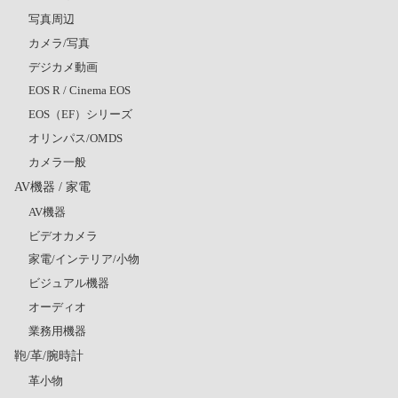
写真周辺
カメラ/写真
デジカメ動画
EOS R / Cinema EOS
EOS（EF）シリーズ
オリンパス/OMDS
カメラ一般
AV機器 / 家電
AV機器
ビデオカメラ
家電/インテリア/小物
ビジュアル機器
オーディオ
業務用機器
鞄/革/腕時計
革小物