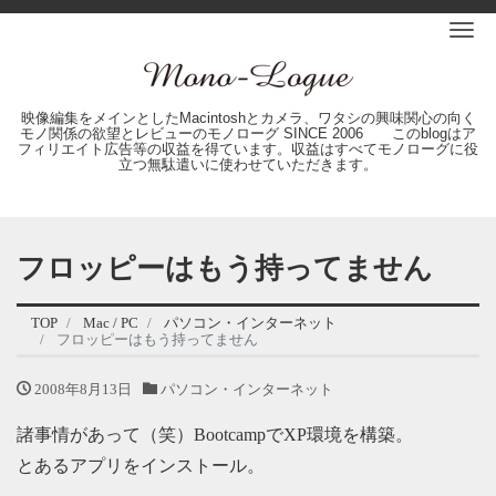
Me
映像編集をメインとしたMacintoshとカメラ、ワタシの興味関心の向く
モノ関係の欲望とレビューのモノローグ SINCE 2006 このblogはア
フィリエイト広告等の収益を得ています。収益はすべてモノローグに役
立つ無駄遣いに使わせていただきます。
フロッピーはもう持ってません
TOP
Mac / PC
パソコン・インターネット
フロッピーはもう持ってません
2008年8月13日
パソコン・インターネット
諸事情があって（笑）BootcampでXP環境を構築。
とあるアプリをインストール。