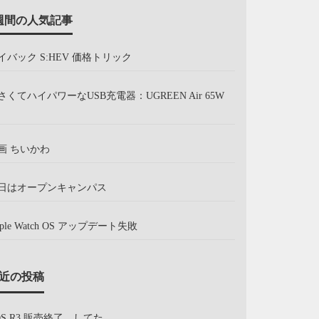
週間の人気記事
イバック S:HEV 価格トリック
さくてハイパワーなUSB充電器：UGREEN Air 65W
画 ちいかわ
日はオープンキャンパス
pple Watch OS アップデート失敗
近の投稿
OS R3 販売終了、してた。