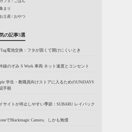
カフェ / ごはん
集まり
お土産 / おやつ
気の記事5選
irTag電池交換：フタが固くて開けにくいとき
幹線のぞみ S Work 車両 ネット速度とコンセント
pple 学生・教職員向けストアに入るためのUNiDAYS
認手順
イサイトが停止しやすい季節：SUBARU レイバック
honeでBlackmagic Camera、しかも無償