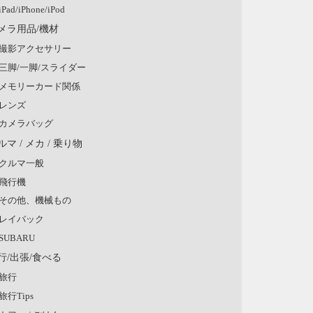
iPad/iPhone/iPod
メラ用品/機材
撮影アクセサリー
三脚/一脚/スライダー
メモリーカード関係
レンズ
カメラバッグ
ルマ / メカ / 乗り物
クルマ一般
飛行機
その他、機械もの
レイバック
SUBARU
行/出張/食べる
旅行
旅行Tips