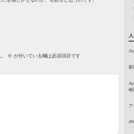
人
A
ん。
※
が付いている欄は必須項目です
新
A
確
ア
iP