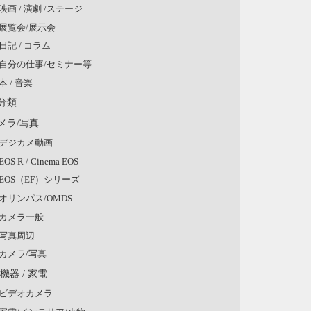
映画 / 演劇 /ステージ
展覧会/展示会
日記 / コラム
自分の仕事/セミナー等
本 / 音楽
分類
メラ/写真
デジカメ動画
EOS R / Cinema EOS
EOS（EF）シリーズ
オリンパス/OMDS
カメラ一般
写真周辺
カメラ/写真
V機器 / 家電
ビデオカメラ