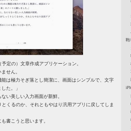
鞄
る（予定の）文章作成アプリケーション。
いません。
機能は極力そぎ落とし簡潔に、画面はシンプルで、文字
iP
ました。」
もない美しい入力画面が新鮮。
りとくるのか、それともやはり汎用アプリに戻してしま
にも書こうと思います。