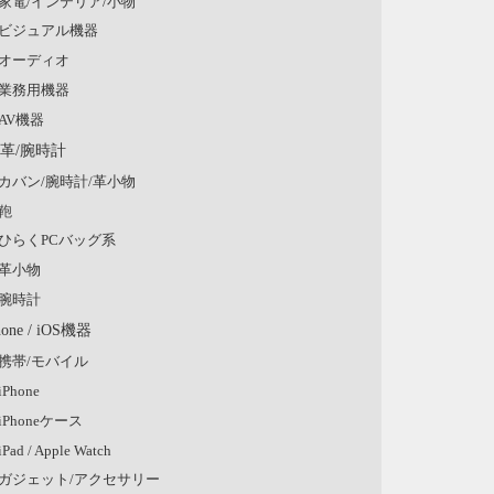
家電/インテリア/小物
ビジュアル機器
オーディオ
業務用機器
AV機器
/革/腕時計
カバン/腕時計/革小物
鞄
ひらくPCバッグ系
革小物
腕時計
hone / iOS機器
携帯/モバイル
iPhone
iPhoneケース
iPad / Apple Watch
ガジェット/アクセサリー