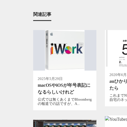
関連記事
2020年6
2025年5月29日
auひか
macOSやiOSが年号表記に
たら
なるらしいけれど
これまでN
公式では無くあくまでBloomberg
自宅のネッ
の報道での話ですが、A...