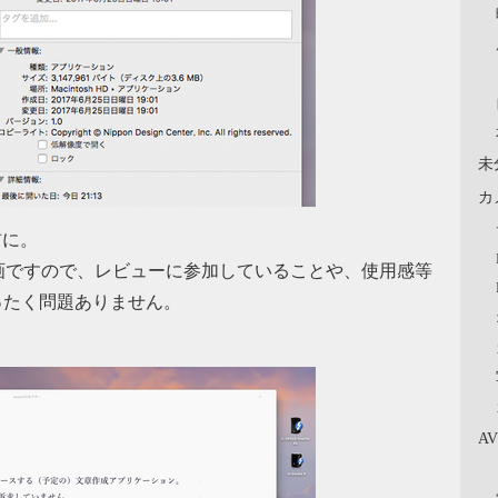
未
カ
前に。
画ですので、レビューに参加していることや、使用感等
ったく問題ありません。
A