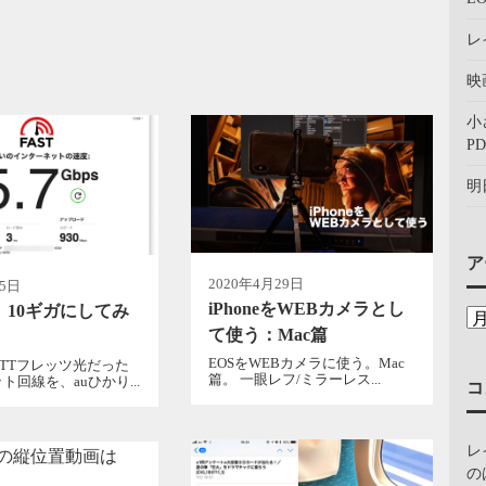
レ
映
小
PD
明
ア
2020年4月29日
月5日
iPhoneをWEBカメラとし
り 10ギガにしてみ
て使う：Mac篇
EOSをWEBカメラに使う。Mac
TTフレッツ光だった
篇。 一眼レフ/ミラーレス...
ト回線を、auひかり...
コ
レ
の