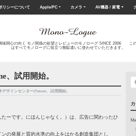
ポリシーについて
Apple/PC
カメラ
AV機器 / 家電
ク
の興味関心の向く モノ関係の欲望とレビューのモノローグ SINCE 2006 
はすべてモノローグに役立つ無駄遣いに使わせていただきます。
ne、試用開始。
本デザインセンターのstone、試用開始。
カ
んたーです。にほんじゃなく。）は、広告に関わったひ
Ma
インの発展と質的水準の向上をはかる創造集団とし