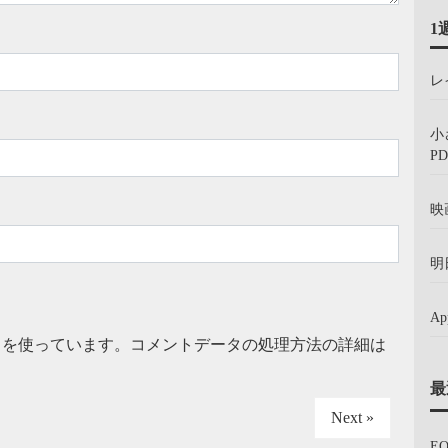
1
レ
小
PD
映
明
A
t を使っています。
コメントデータの処理方法の詳細は
最
Next »
E