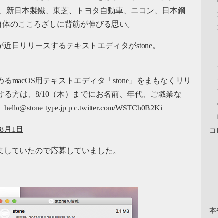
成、新日本製鐵、東芝、トヨタ自動車、ニコン、日本鋼
自体のこころざしに背筋が伸びる思い。
が近日リリースするテキストエディタが
stone
。
macOS用テキストエディタ「stone」をまもなくリリ
る方は、8/10（木）までにお名前、年代、ご職業な
stone-type.jp
pic.twitter.com/WSTCh0B2Ki
年8月1日
コ
集していたので応募していました。
。
本