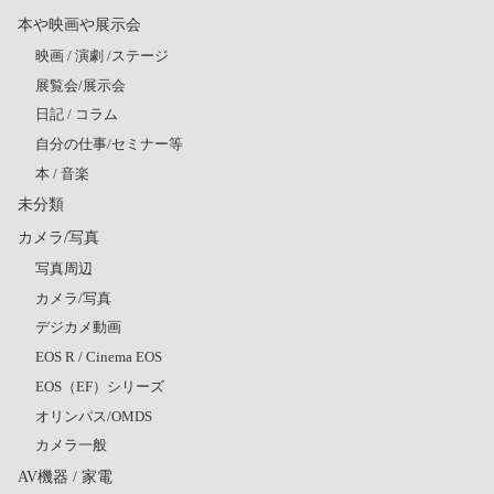
本や映画や展示会
映画 / 演劇 /ステージ
展覧会/展示会
日記 / コラム
自分の仕事/セミナー等
本 / 音楽
未分類
カメラ/写真
写真周辺
カメラ/写真
デジカメ動画
EOS R / Cinema EOS
EOS（EF）シリーズ
オリンパス/OMDS
カメラ一般
AV機器 / 家電