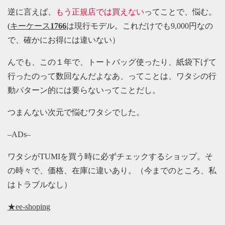
逆に言えば、
もう正規店では買えない
ってことで、悩む。
(
キーケース
1766
は現行モデル。これだけでも9,000円なの
で、確かにお得には違いない）
んでも、この１年で、トートバッグ使ったり、紙袋下げて
行ったのって数回なんだよなあ、ってことは、ワタシの行
動パターン的には要らないってことだし。
つまんない次元で悩むワタシでした。
–ADs–
ワタシがTUMIを買う時に必ずチェックするショップ。そ
の時々で、価格、在庫に違いあり。（今までのところ、私
はトラブルなし）
★ee-shoping