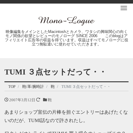
Me
映像編集をメインとしたMacintoshとカメラ、ワタシの興味関心の向く
モノ関係の欲望とレビューのモノローグ SINCE 2006 このblogはア
フィリエイト広告等の収益を得ています。収益はすべてモノローグに役
立つ無駄遣いに使わせていただきます。
TUMI ３点セットだって・・
TOP
鞄/革/腕時計
鞄
TUMI ３点セットだって・・
2007年3月12日
鞄
あまりショップ宣伝の片棒を担ぐエントリーはあげたくな
いのだが、TUMI話なので許されたし。