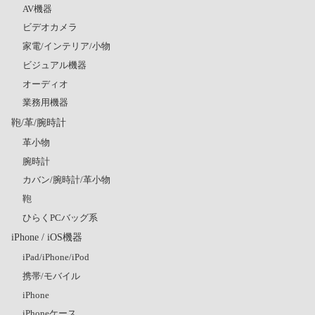
AV機器
ビデオカメラ
家電/インテリア/小物
ビジュアル機器
オーディオ
業務用機器
鞄/革/腕時計
革小物
腕時計
カバン/腕時計/革小物
鞄
ひらくPCバッグ系
iPhone / iOS機器
iPad/iPhone/iPod
携帯/モバイル
iPhone
iPhoneケース