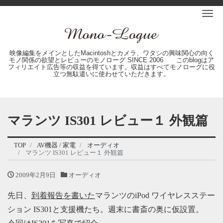
Me
映像編集をメインとしたMacintoshとカメラ、ワタシの興味関心の向く
モノ関係の欲望とレビューのモノローグ SINCE 2006 このblogはア
フィリエイト広告等の収益を得ています。収益はすべてモノローグに役
立つ無駄遣いに使わせていただきます。
マランツ IS301 レビュー１ 外観篇
TOP
AV機器 / 家電
オーディオ
マランツ IS301 レビュー１ 外観篇
2009年2月9日
オーディオ
先日、
到着報告を書いた
マランツのiPod ワイヤレスステー
ション IS301と支援機たち。週末に書斎の奥に仮設置。