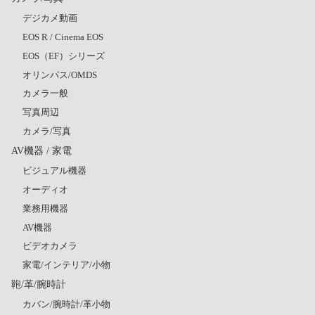
デジカメ動画
EOS R / Cinema EOS
EOS（EF）シリーズ
オリンパス/OMDS
カメラ一般
写真周辺
カメラ/写真
AV機器 / 家電
ビジュアル機器
オーディオ
業務用機器
AV機器
ビデオカメラ
家電/インテリア/小物
鞄/革/腕時計
カバン/腕時計/革小物